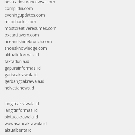
bestcarinsurancewsa.com
complidia.com
eveningupdates.com
mcochacks.com
mostcreativeresumes.com
oxcarttavern.com
riceandshinebrunch.com
shoesknowledge.com
aktualinformasi.id
faktadunia.id
gapurainformasi.id
gariscakrawala.id
gerbangcakrawala.id
helvetianews.id
langitcakrawala.id
langitinformasi.id
pintucakrawala.id
wawasancakrawala.id
aktualberita.id