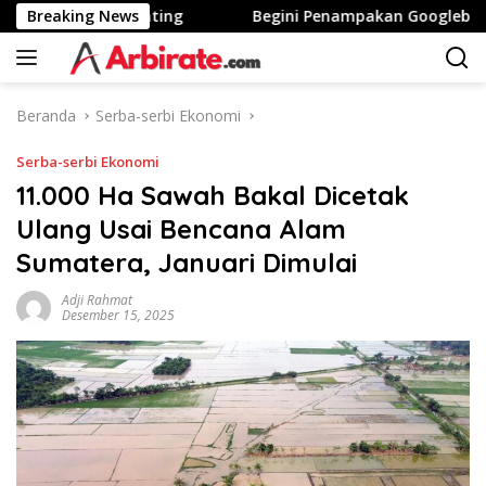
Langsung
 Tinggi Stunting
Breaking News
Begini Penampakan Googlebook Bikin
ke
konten
Beranda
Serba-serbi Ekonomi
Serba-serbi Ekonomi
11.000 Ha Sawah Bakal Dicetak
Ulang Usai Bencana Alam
Sumatera, Januari Dimulai
Adji Rahmat
Desember 15, 2025