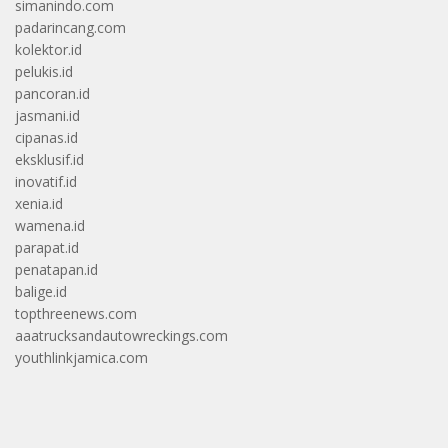
simanindo.com
padarincang.com
kolektor.id
pelukis.id
pancoran.id
jasmani.id
cipanas.id
eksklusif.id
inovatif.id
xenia.id
wamena.id
parapat.id
penatapan.id
balige.id
topthreenews.com
aaatrucksandautowreckings.com
youthlinkjamica.com