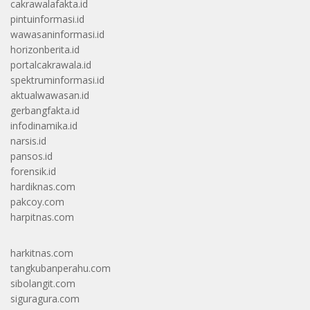
cakrawalafakta.id
pintuinformasi.id
wawasaninformasi.id
horizonberita.id
portalcakrawala.id
spektruminformasi.id
aktualwawasan.id
gerbangfakta.id
infodinamika.id
narsis.id
pansos.id
forensik.id
hardiknas.com
pakcoy.com
harpitnas.com
harkitnas.com
tangkubanperahu.com
sibolangit.com
siguragura.com