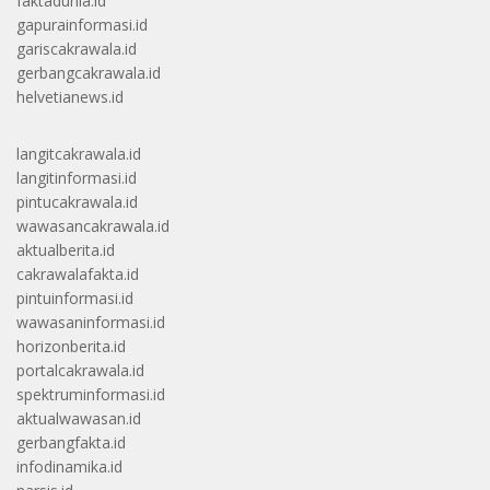
faktadunia.id
gapurainformasi.id
gariscakrawala.id
gerbangcakrawala.id
helvetianews.id
langitcakrawala.id
langitinformasi.id
pintucakrawala.id
wawasancakrawala.id
aktualberita.id
cakrawalafakta.id
pintuinformasi.id
wawasaninformasi.id
horizonberita.id
portalcakrawala.id
spektruminformasi.id
aktualwawasan.id
gerbangfakta.id
infodinamika.id