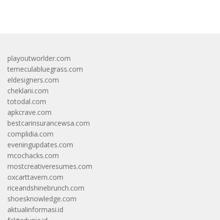
bandar besar starlight princess1000 bagi bonus
playoutworlder.com
temeculabluegrass.com
eldesigners.com
cheklani.com
totodal.com
apkcrave.com
bestcarinsurancewsa.com
complidia.com
eveningupdates.com
mcochacks.com
mostcreativeresumes.com
oxcarttavern.com
riceandshinebrunch.com
shoesknowledge.com
aktualinformasi.id