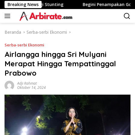
Langsung
Di Area Tinggi Stunting
Breaking News
Begini Penampakan Googleboo
ke
konten
Beranda
Serba-serbi Ekonomi
Serba-serbi Ekonomi
Airlangga hingga Sri Mulyani
Merapat Hingga Tempattinggal
Prabowo
Adji Rahmat
Oktober 14, 2024