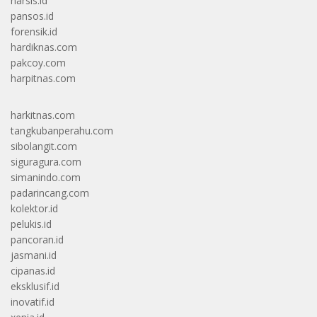
narsis.id
pansos.id
forensik.id
hardiknas.com
pakcoy.com
harpitnas.com
harkitnas.com
tangkubanperahu.com
sibolangit.com
siguragura.com
simanindo.com
padarincang.com
kolektor.id
pelukis.id
pancoran.id
jasmani.id
cipanas.id
eksklusif.id
inovatif.id