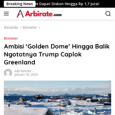
Langsung
 Full Day Sale Dapat Diskon Hingga Rp 1,7 Juta!
Breaking News
Trump M
ke
konten
Beranda
Moneter
Moneter
Ambisi ‘Golden Dome’ Hingga Balik
Ngototnya Trump Caplok
Greenland
Adji Rahmat
Januari 16, 2026