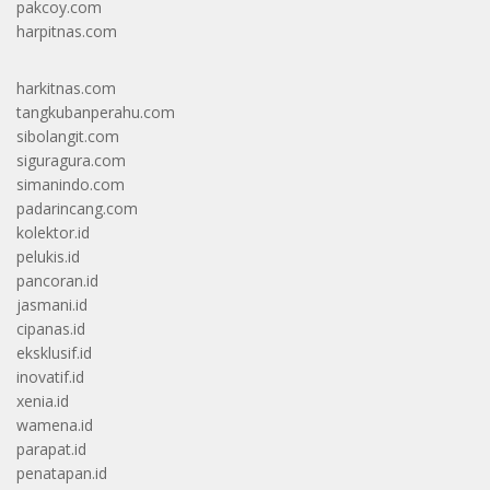
pakcoy.com
harpitnas.com
harkitnas.com
tangkubanperahu.com
sibolangit.com
siguragura.com
simanindo.com
padarincang.com
kolektor.id
pelukis.id
pancoran.id
jasmani.id
cipanas.id
eksklusif.id
inovatif.id
xenia.id
wamena.id
parapat.id
penatapan.id