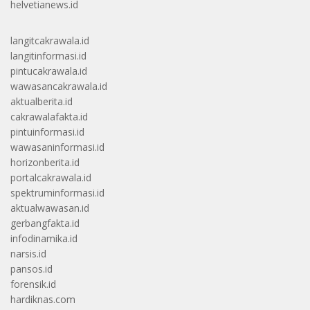
helvetianews.id
langitcakrawala.id
langitinformasi.id
pintucakrawala.id
wawasancakrawala.id
aktualberita.id
cakrawalafakta.id
pintuinformasi.id
wawasaninformasi.id
horizonberita.id
portalcakrawala.id
spektruminformasi.id
aktualwawasan.id
gerbangfakta.id
infodinamika.id
narsis.id
pansos.id
forensik.id
hardiknas.com