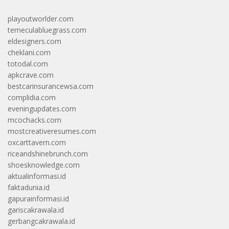
playoutworlder.com
temeculabluegrass.com
eldesigners.com
cheklani.com
totodal.com
apkcrave.com
bestcarinsurancewsa.com
complidia.com
eveningupdates.com
mcochacks.com
mostcreativeresumes.com
oxcarttavern.com
riceandshinebrunch.com
shoesknowledge.com
aktualinformasi.id
faktadunia.id
gapurainformasi.id
gariscakrawala.id
gerbangcakrawala.id