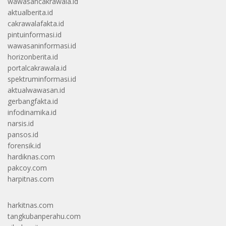
wawasancakrawala.id
aktualberita.id
cakrawalafakta.id
pintuinformasi.id
wawasaninformasi.id
horizonberita.id
portalcakrawala.id
spektruminformasi.id
aktualwawasan.id
gerbangfakta.id
infodinamika.id
narsis.id
pansos.id
forensik.id
hardiknas.com
pakcoy.com
harpitnas.com
harkitnas.com
tangkubanperahu.com