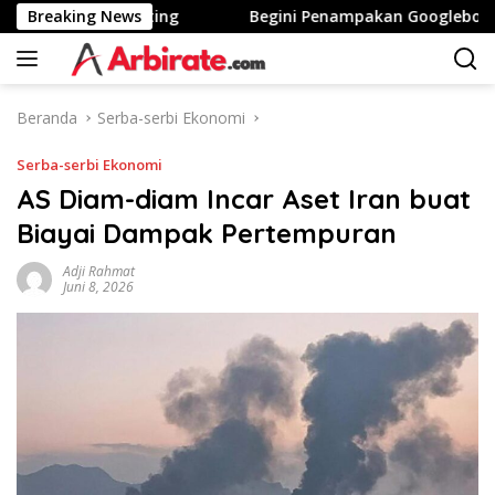
Langsung
 Tinggi Stunting
Breaking News
Begini Penampakan Googlebook Bikin
ke
konten
Beranda
Serba-serbi Ekonomi
Serba-serbi Ekonomi
AS Diam-diam Incar Aset Iran buat
Biayai Dampak Pertempuran
Adji Rahmat
Juni 8, 2026