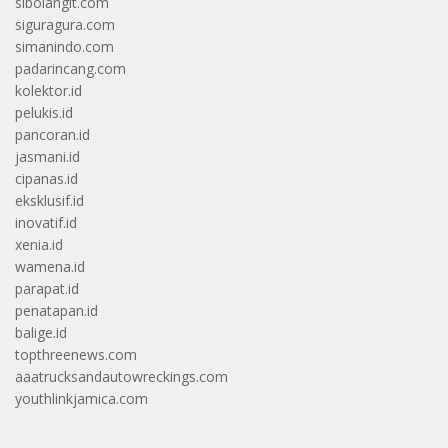
sibolangit.com
siguragura.com
simanindo.com
padarincang.com
kolektor.id
pelukis.id
pancoran.id
jasmani.id
cipanas.id
eksklusif.id
inovatif.id
xenia.id
wamena.id
parapat.id
penatapan.id
balige.id
topthreenews.com
aaatrucksandautowreckings.com
youthlinkjamica.com