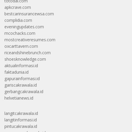
totodal.com
apkcrave.com
bestcarinsurancewsa.com
complidia.com
eveningupdates.com
mcochacks.com
mostcreativeresumes.com
oxcarttavern.com
riceandshinebrunch.com
shoesknowledge.com
aktualinformasi.id
faktadunia.id
gapurainformasi.id
gariscakrawala.id
gerbangcakrawala.id
helvetianews.id
langitcakrawala.id
langitinformasi.id
pintucakrawala.id