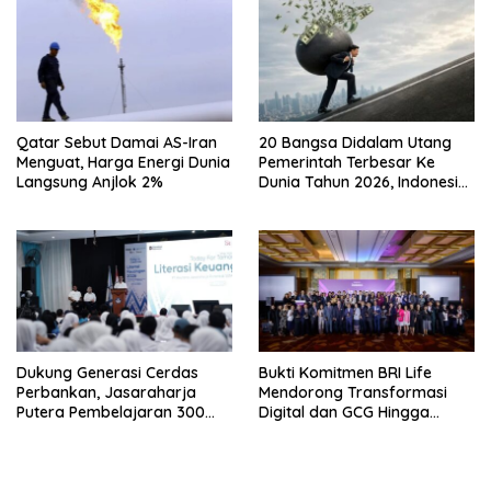
Qatar Sebut Damai AS-Iran
20 Bangsa Didalam Utang
Menguat, Harga Energi Dunia
Pemerintah Terbesar Ke
Langsung Anjlok 2%
Dunia Tahun 2026, Indonesia
Nomor Berapa?
Dukung Generasi Cerdas
Bukti Komitmen BRI Life
Perbankan, Jasaraharja
Mendorong Transformasi
Putera Pembelajaran 300
Digital dan GCG Hingga
Siswa Ke Makassar
Sepanjang 2026