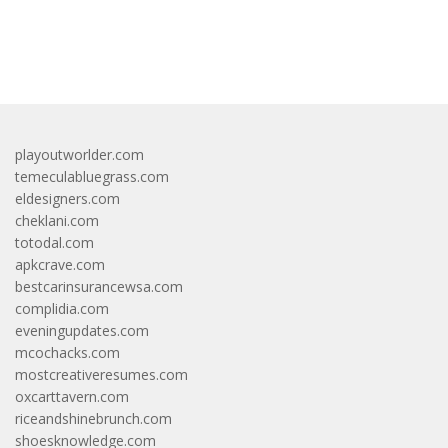
bandar besar starlight princess1000 bagi bonus
playoutworlder.com
temeculabluegrass.com
eldesigners.com
cheklani.com
totodal.com
apkcrave.com
bestcarinsurancewsa.com
complidia.com
eveningupdates.com
mcochacks.com
mostcreativeresumes.com
oxcarttavern.com
riceandshinebrunch.com
shoesknowledge.com