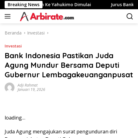
Langsung
esa Merah Putih Ke Yahukimo Dimulai
Breaking News
Jurus Bank Jago 
ke
konten
Beranda
Investasi
Investasi
Bank Indonesia Pastikan Juda
Agung Mundur Bersama Deputi
Gubernur Lembagakeuanganpusat
Adji Rahmat
Januari 19, 2026
loading…
Juda Agung mengajukan surat pengunduran diri