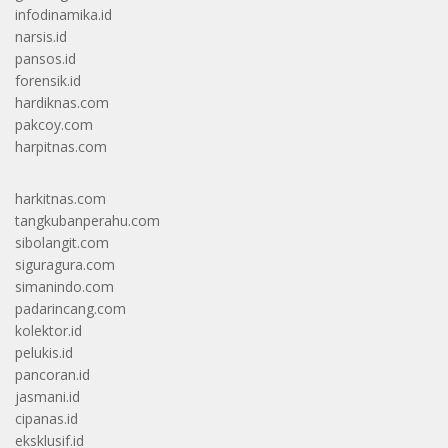
infodinamika.id
narsis.id
pansos.id
forensik.id
hardiknas.com
pakcoy.com
harpitnas.com
harkitnas.com
tangkubanperahu.com
sibolangit.com
siguragura.com
simanindo.com
padarincang.com
kolektor.id
pelukis.id
pancoran.id
jasmani.id
cipanas.id
eksklusif.id