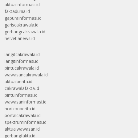
aktualinformasi.id
faktadunia.id
gapurainformasi.id
gariscakrawala.id
gerbangcakrawala.id
helvetianews.id
langitcakrawala.id
langitinformasi.id
pintucakrawala.id
wawasancakrawala.id
aktualberita.id
cakrawalafakta.id
pintuinformasi.id
wawasaninformasi.id
horizonberita.id
portalcakrawala.id
spektruminformasi.id
aktualwawasan.id
gerbangfakta.id