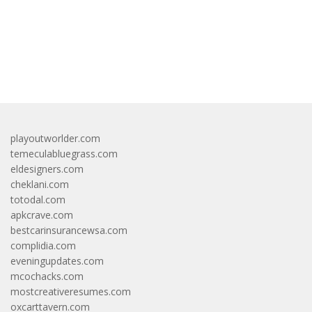
bandar besar starlight princess1000 bagi bonus
playoutworlder.com
temeculabluegrass.com
eldesigners.com
cheklani.com
totodal.com
apkcrave.com
bestcarinsurancewsa.com
complidia.com
eveningupdates.com
mcochacks.com
mostcreativeresumes.com
oxcarttavern.com