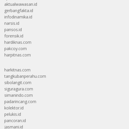
aktualwawasan.id
gerbangfakta.id
infodinamika.id
narsis.id
pansos.id
forensik.id
hardiknas.com
pakcoy.com
harpitnas.com
harkitnas.com
tangkubanperahu.com
sibolangit.com
siguragura.com
simanindo.com
padarincang.com
kolektor.id
pelukis.id
pancoran.id
jasmani.id