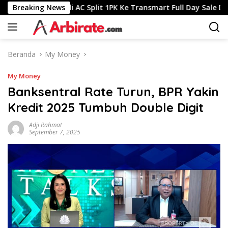
Langsung
rab
Breaking News
Beli AC Split 1PK Ke Transmart Full Day Sale Dapat 
ke
konten
Beranda
My Money
My Money
Banksentral Rate Turun, BPR Yakin
Kredit 2025 Tumbuh Double Digit
Adji Rahmat
September 7, 2025