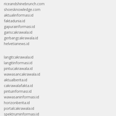
riceandshinebrunch.com
shoesknowledge.com
aktualinformasi.id
faktadunia.id
gapurainformasi.id
gariscakrawala.id
gerbangcakrawala.id
helvetianews.id
langitcakrawala.id
langitinformasi.id
pintucakrawala.id
wawasancakrawala.id
aktualberita.id
cakrawalafakta.id
pintuinformasi.id
wawasaninformasi.id
horizonberita.id
portalcakrawala.id
spektruminformasi.id