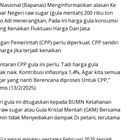
asional (Bapanas) Menginformasikan alasan Ke
ar Negeri raw sugar (gula mentah) 200 ribu ton
tyo Adi menerangkan, Pada ini harga gula konsumsi
g Kenaikan Fluktuasi Harga Dan Jasa.
n Pemerintah (CPP) perlu diperkuat. CPP sendiri
rga jika terjadi kenaikan.
ntaran CPP gula ini perlu. Tadi harga gula
k naik. Kontribusi inflasinya 1,4%, Agar kita semua
r yang nanti Berencana diproses Untuk CPP,”
is (13/2/2025).
i gula ini ditugaskan kepada BUMN Ketahanan
aw sugar atau Gula Kristal Mentah (GKM) Bersama
min tidak Menyediakan dampak Di petani, terutama
S) sampai minggu pertama Februari 2025 terjadi