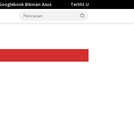
Bikinan Asus
Terlilit Utang Rp303 Triliun, Rekening P
ar besar starlight princess1000 bagi bonus