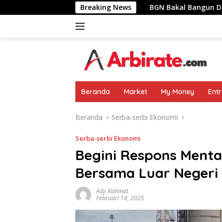
Langsung
rtemu Pemimpin Negara
Breaking News
BGN Bakal Bangun Dapur MBG Di
ke
konten
Beranda
Market
My Money
Ent
Beranda
Serba-serbi Ekonomi
Serba-serbi Ekonomi
Begini Respons Menta
Bersama Luar Negeri 
Adji Rahmat
Februari 14, 2025