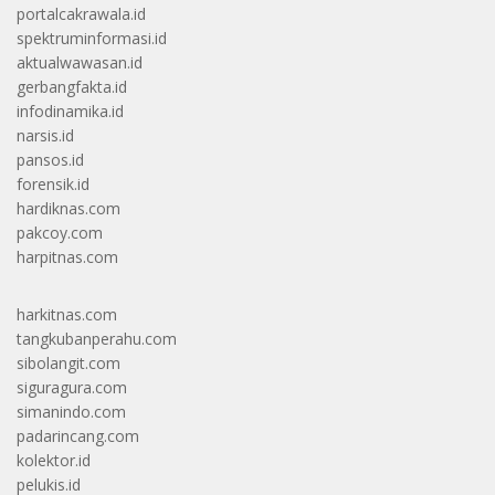
portalcakrawala.id
spektruminformasi.id
aktualwawasan.id
gerbangfakta.id
infodinamika.id
narsis.id
pansos.id
forensik.id
hardiknas.com
pakcoy.com
harpitnas.com
harkitnas.com
tangkubanperahu.com
sibolangit.com
siguragura.com
simanindo.com
padarincang.com
kolektor.id
pelukis.id