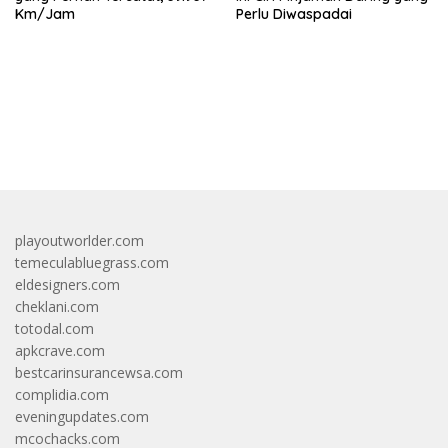
Km/Jam
Perlu Diwaspadai
bandar besar starlight princess1000 bagi bonus
playoutworlder.com
temeculabluegrass.com
eldesigners.com
cheklani.com
totodal.com
apkcrave.com
bestcarinsurancewsa.com
complidia.com
eveningupdates.com
mcochacks.com