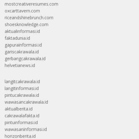
mostcreativeresumes.com
oxcarttavern.com
riceandshinebrunch.com
shoesknowledge.com
aktualinformasi.id
faktadunia.id
gapurainformasi.id
gariscakrawala.id
gerbangcakrawala.id
helvetianews.id
langitcakrawala.id
langitinformasi.id
pintucakrawala.id
wawasancakrawala.id
aktualberita.id
cakrawalafakta.id
pintuinformasi.id
wawasaninformasi.id
horizonberita.id