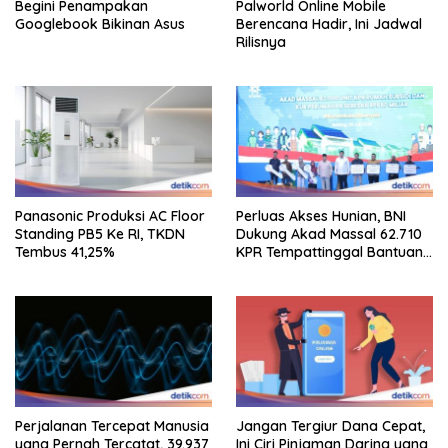
Begini Penampakan
Palworld Online Mobile
Googlebook Bikinan Asus
Berencana Hadir, Ini Jadwal
Rilisnya
Panasonic Produksi AC Floor
Perluas Akses Hunian, BNI
Standing PB5 Ke RI, TKDN
Dukung Akad Massal 62.710
Tembus 41,25%
KPR Tempattinggal Bantuan
Fluktuasi Harga
Perjalanan Tercepat Manusia
Jangan Tergiur Dana Cepat,
yang Pernah Tercatat, 39.937
Ini Ciri Pinjaman Daring yang