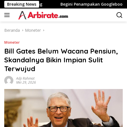
Langsung
nggi Stunting
Breaking News
Begini Penampakan Googlebook Bikinan 
ke
konten
Beranda
Moneter
Moneter
Bill Gates Belum Wacana Pensiun,
Skandalnya Bikin Impian Sulit
Terwujud
Adji Rahmat
Mei 29, 2026