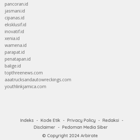
pancoran.id
jasmani.id
cipanas.id
eksklusif.id
inovatif.id
xenia.id
wamena.id
parapat.id
penatapan.id
balige.id
topthreenews.com
aaatrucksandautowreckings.com
youthlinkjamica.com
Indeks
Kode Etik
Privacy Policy
Redaksi
Disclaimer
Pedoman Media Siber
© Copyright 2024
Arbirate