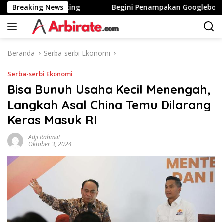
Langsung
Tinggi Stunting
Breaking News
Begini Penampakan Googlebook Bikin
ke
konten
Beranda
Serba-serbi Ekonomi
Serba-serbi Ekonomi
Bisa Bunuh Usaha Kecil Menengah,
Langkah Asal China Temu Dilarang
Keras Masuk RI
Adji Rahmat
Oktober 3, 2024