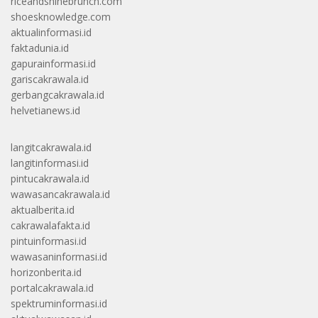
riceandshinebrunch.com
shoesknowledge.com
aktualinformasi.id
faktadunia.id
gapurainformasi.id
gariscakrawala.id
gerbangcakrawala.id
helvetianews.id
langitcakrawala.id
langitinformasi.id
pintucakrawala.id
wawasancakrawala.id
aktualberita.id
cakrawalafakta.id
pintuinformasi.id
wawasaninformasi.id
horizonberita.id
portalcakrawala.id
spektruminformasi.id