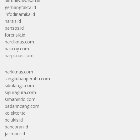
aktualwawasan.id
gerbangfakta.id
infodinamika.id
narsis.id
pansos.id
forensik.id
hardiknas.com
pakcoy.com
harpitnas.com
harkitnas.com
tangkubanperahu.com
sibolangit.com
siguragura.com
simanindo.com
padarincang.com
kolektor.id
pelukis.id
pancoran.id
jasmani.id