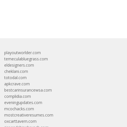
bandar besar starlight princess1000 bagi bonus
playoutworlder.com
temeculabluegrass.com
eldesigners.com
cheklani.com
totodal.com
apkcrave.com
bestcarinsurancewsa.com
complidia.com
eveningupdates.com
mcochacks.com
mostcreativeresumes.com
oxcarttavern.com