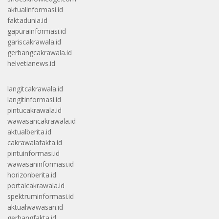
aktualinformasi.id
faktadunia.id
gapurainformasi.id
gariscakrawala.id
gerbangcakrawala.id
helvetianews.id
langitcakrawala.id
langitinformasi.id
pintucakrawala.id
wawasancakrawala.id
aktualberita.id
cakrawalafakta.id
pintuinformasi.id
wawasaninformasi.id
horizonberita.id
portalcakrawala.id
spektruminformasi.id
aktualwawasan.id
gerbangfakta.id