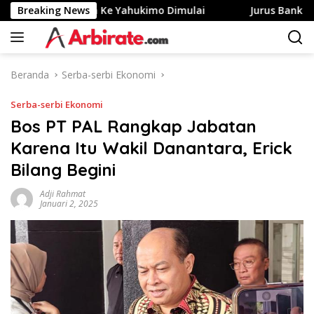
Langsung
sa Merah Putih Ke Yahukimo Dimulai
Breaking News
Jurus Bank Jago G
ke
konten
Beranda
Serba-serbi Ekonomi
Serba-serbi Ekonomi
Bos PT PAL Rangkap Jabatan
Karena Itu Wakil Danantara, Erick
Bilang Begini
Adji Rahmat
Januari 2, 2025