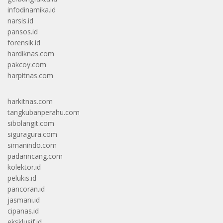
infodinamika.id
narsis.id
pansos.id
forensik.id
hardiknas.com
pakcoy.com
harpitnas.com
harkitnas.com
tangkubanperahu.com
sibolangit.com
siguragura.com
simanindo.com
padarincang.com
kolektor.id
pelukis.id
pancoran.id
jasmani.id
cipanas.id
eksklusif.id