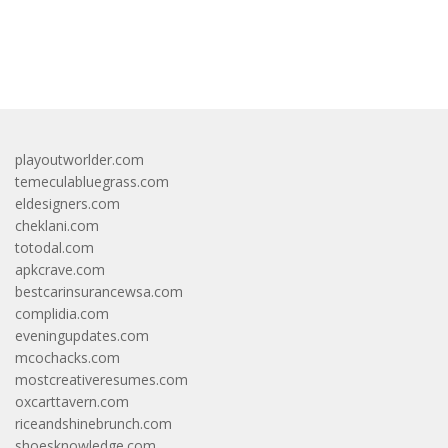
bandar besar starlight princess1000 bagi bonus
playoutworlder.com
temeculabluegrass.com
eldesigners.com
cheklani.com
totodal.com
apkcrave.com
bestcarinsurancewsa.com
complidia.com
eveningupdates.com
mcochacks.com
mostcreativeresumes.com
oxcarttavern.com
riceandshinebrunch.com
shoesknowledge.com