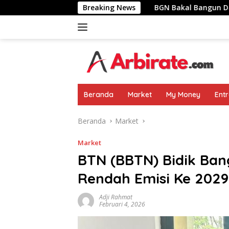
Langsung
 Pemimpin Negara
Breaking News
BGN Bakal Bangun Dapur MBG Di Area
ke
konten
Beranda
Market
My Money
Ent
Beranda
Market
Market
BTN (BBTN) Bidik Ban
Rendah Emisi Ke 2029
Adji Rahmat
Februari 4, 2026