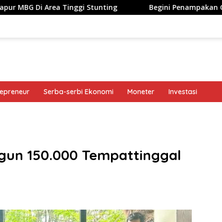
 Tinggi Stunting
Begini Penampakan Googlebook Bikin
repreneur
Serba-serbi Ekonomi
Moneter
Investasi
band
gun 150.000 Tempattinggal