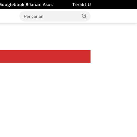
an Asus
Terlilit Utang Rp303 Triliun, Rekening Perusa
ar besar starlight princess1000 bagi bonus