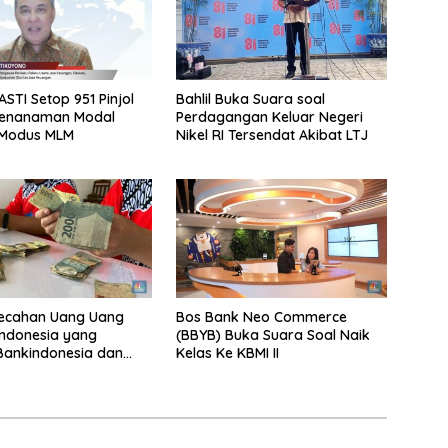
STI Setop 951 Pinjol
Bahlil Buka Suara soal
Penanaman Modal
Perdagangan Keluar Negeri
Modus MLM
Nikel RI Tersendat Akibat LTJ
Pecahan Uang Uang
Bos Bank Neo Commerce
ndonesia yang
(BBYB) Buka Suara Soal Naik
Bankindonesia dan
Kelas Ke KBMI II
ra Penukarannya