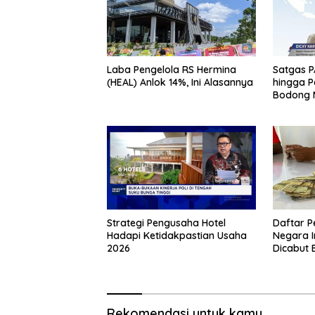
Laba Pengelola RS Hermina
Satgas PA
(HEAL) Anlok 14%, Ini Alasannya
hingga 
Bodong 
Strategi Pengusaha Hotel
Daftar 
Hadapi Ketidakpastian Usaha
Negara I
2026
Dicabut 
Tata Ca
Rekomendasi untuk kamu