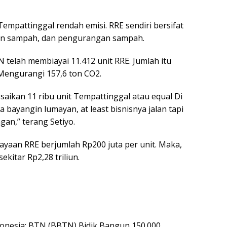
empattinggal rendah emisi. RRE sendiri bersifat
lahan sampah, dan pengurangan sampah.
telah membiayai 11.412 unit RRE. Jumlah itu
Mengurangi 157,6 ton CO2.
saikan 11 ribu unit Tempattinggal atau equal Di
 bayangin lumayan, at least bisnisnya jalan tapi
gan,” terang Setiyo.
yaan RRE berjumlah Rp200 juta per unit. Maka,
ekitar Rp2,28 triliun.
ndonesia: BTN (BBTN) Bidik Bangun 150.000