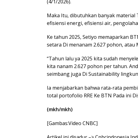
(4/1/2026).
Maka Itu, dibutuhkan banyak material T
efisiensi energi, efisiensi air, pengo
Ke tahun 2025, Setiyo memaparkan BTN 
setara Di menanam 2.627 pohon, atau 
“Tahun lalu ya 2025 kita sudah menyele
kita nanam 2.627 pohon per tahun. Anda
seimbang juga Di Sustainability lingkun
Ia menjabarkan bahwa rata-rata pembia
total portofolio RRE Ke BTN Pada ini Dis
(mkh/mkh)
[Gambas:Video CNBC]
Artikel ini disadur –> Cnbcindonesia I