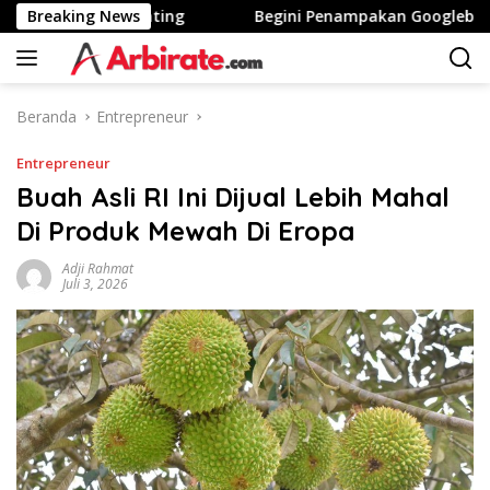
Langsung
 Tinggi Stunting
Breaking News
Begini Penampakan Googlebook Biki
ke
konten
Beranda
Entrepreneur
Entrepreneur
Buah Asli RI Ini Dijual Lebih Mahal
Di Produk Mewah Di Eropa
Adji Rahmat
Juli 3, 2026