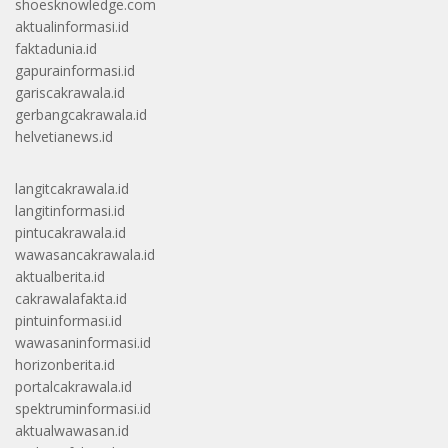
shoesknowledge.com
aktualinformasi.id
faktadunia.id
gapurainformasi.id
gariscakrawala.id
gerbangcakrawala.id
helvetianews.id
langitcakrawala.id
langitinformasi.id
pintucakrawala.id
wawasancakrawala.id
aktualberita.id
cakrawalafakta.id
pintuinformasi.id
wawasaninformasi.id
horizonberita.id
portalcakrawala.id
spektruminformasi.id
aktualwawasan.id