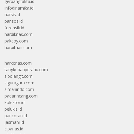
gerbangfakta.id
infodinamika.id
narsis.id
pansos.id
forensik.id
hardiknas.com
pakcoy.com
harpitnas.com
harkitnas.com
tangkubanperahu.com
sibolangit.com
siguragura.com
simanindo.com
padarincang.com
kolektor.id
pelukis.id
pancoran.id
jasmani.id
cipanas.id