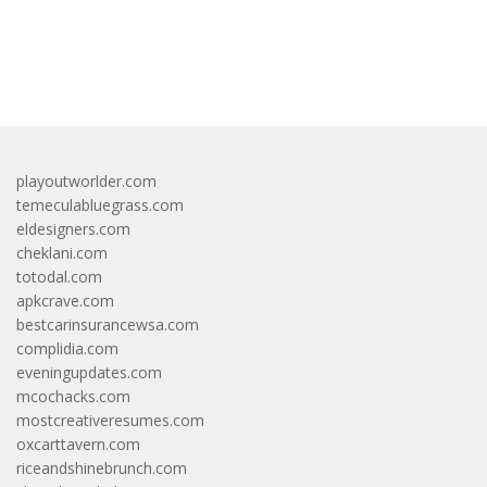
bandar besar starlight princess1000 bagi bonus
playoutworlder.com
temeculabluegrass.com
eldesigners.com
cheklani.com
totodal.com
apkcrave.com
bestcarinsurancewsa.com
complidia.com
eveningupdates.com
mcochacks.com
mostcreativeresumes.com
oxcarttavern.com
riceandshinebrunch.com