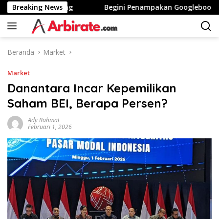
Langsung
nggi Stunting
Breaking News
Begini Penampakan Googlebook Bikinan
ke
konten
Beranda
Market
Market
Danantara Incar Kepemilikan
Saham BEI, Berapa Persen?
Adji Rahmat
Februari 1, 2026