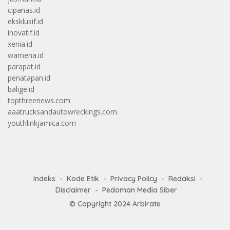
cipanas.id
eksklusif.id
inovatif.id
xenia.id
wamena.id
parapat.id
penatapan.id
balige.id
topthreenews.com
aaatrucksandautowreckings.com
youthlinkjamica.com
Indeks
Kode Etik
Privacy Policy
Redaksi
Disclaimer
Pedoman Media Siber
© Copyright 2024
Arbirate