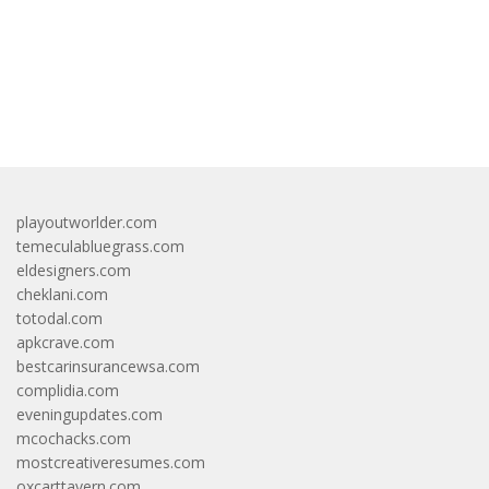
bandar besar starlight princess1000 bagi bonus
playoutworlder.com
temeculabluegrass.com
eldesigners.com
cheklani.com
totodal.com
apkcrave.com
bestcarinsurancewsa.com
complidia.com
eveningupdates.com
mcochacks.com
mostcreativeresumes.com
oxcarttavern.com