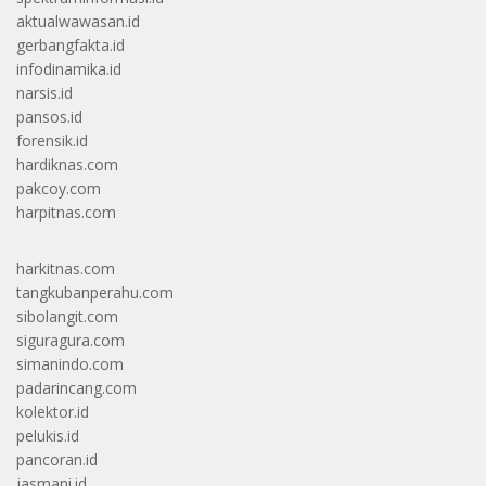
aktualwawasan.id
gerbangfakta.id
infodinamika.id
narsis.id
pansos.id
forensik.id
hardiknas.com
pakcoy.com
harpitnas.com
harkitnas.com
tangkubanperahu.com
sibolangit.com
siguragura.com
simanindo.com
padarincang.com
kolektor.id
pelukis.id
pancoran.id
jasmani.id