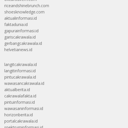
riceandshinebrunch.com
shoesknowledge.com
aktualinformasi.id
faktadunia.id
gapurainformasi.id
gariscakrawala.id
gerbangcakrawala.id
helvetianews.id
langitcakrawala.id
langitinformasi.id
pintucakrawala.id
wawasancakrawala.id
aktualberita.id
cakrawalafakta.id
pintuinformasi.id
wawasaninformasi.id
horizonberita.id
portalcakrawala.id
spektruminformasi.id