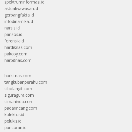
spektruminformasi.id
aktualwawasan.id
gerbangfakta.id
infodinamika.id
narsis.id
pansos.id
forensik.id
hardiknas.com
pakcoy.com
harpitnas.com
harkitnas.com
tangkubanperahu.com
sibolangit.com
siguragura.com
simanindo.com
padarincang.com
kolektor.id
pelukis.id
pancoran.id