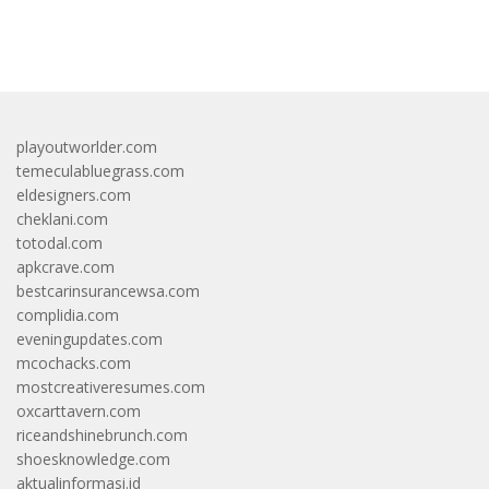
bandar besar starlight princess1000 bagi bonus
playoutworlder.com
temeculabluegrass.com
eldesigners.com
cheklani.com
totodal.com
apkcrave.com
bestcarinsurancewsa.com
complidia.com
eveningupdates.com
mcochacks.com
mostcreativeresumes.com
oxcarttavern.com
riceandshinebrunch.com
shoesknowledge.com
aktualinformasi.id