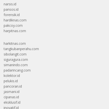
narsis.id
pansos.id
forensik.id
hardiknas.com
pakcoy.com
harpitnas.com
harkitnas.com
tangkubanperahu.com
sibolangit.com
siguragura.com
simanindo.com
padarincang.com
kolektor.id
pelukis.id
pancoran.id
jasmani.id
cipanas.id
eksklusif.id
inovatif.id