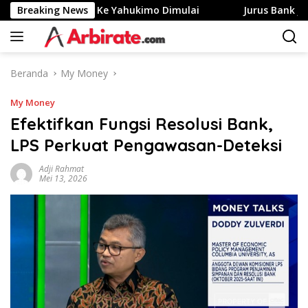
Langsung
a Merah Putih Ke Yahukimo Dimulai
Breaking News
Jurus Bank Jago G
ke
konten
Beranda
My Money
My Money
Efektifkan Fungsi Resolusi Bank,
LPS Perkuat Pengawasan-Deteksi
Adji Rahmat
Mei 13, 2026