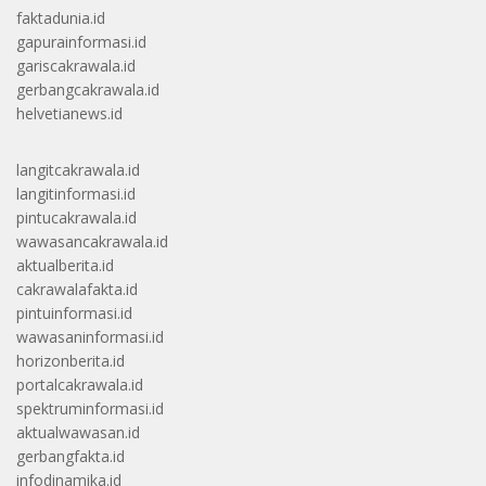
faktadunia.id
gapurainformasi.id
gariscakrawala.id
gerbangcakrawala.id
helvetianews.id
langitcakrawala.id
langitinformasi.id
pintucakrawala.id
wawasancakrawala.id
aktualberita.id
cakrawalafakta.id
pintuinformasi.id
wawasaninformasi.id
horizonberita.id
portalcakrawala.id
spektruminformasi.id
aktualwawasan.id
gerbangfakta.id
infodinamika.id