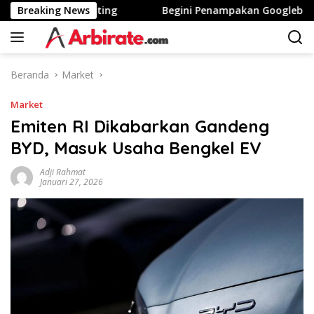
Langsung
 Tinggi Stunting
Breaking News
Begini Penampakan Googlebook Bikin
ke
konten
Beranda
Market
Market
Emiten RI Dikabarkan Gandeng
BYD, Masuk Usaha Bengkel EV
Adji Rahmat
Januari 27, 2026