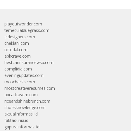
playoutworlder.com
temeculabluegrass.com
eldesigners.com
cheklani.com
totodal.com
apkcrave.com
bestcarinsurancewsa.com
complidia.com
eveningupdates.com
mcochacks.com
mostcreativeresumes.com
oxcarttavern.com
riceandshinebrunch.com
shoesknowledge.com
aktualinformasi.id
faktadunia.id
gapurainformasi.id