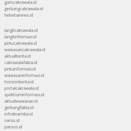
gariscakrawala.id
gerbangcakrawala.id
helvetianews.id
langitcakrawala.id
langitinformasi.id
pintucakrawala.id
wawasancakrawala.id
aktualberita.id
cakrawalafakta.id
pintuinformasi.id
wawasaninformasi.id
horizonberita.id
portalcakrawala.id
spektruminformasi.id
aktualwawasan.id
gerbangfakta.id
infodinamika.id
narsis.id
pansos.id