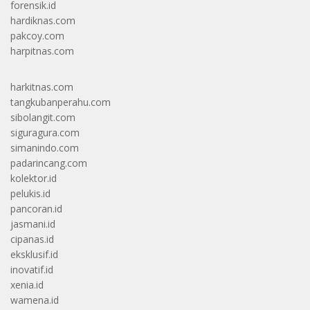
forensik.id
hardiknas.com
pakcoy.com
harpitnas.com
harkitnas.com
tangkubanperahu.com
sibolangit.com
siguragura.com
simanindo.com
padarincang.com
kolektor.id
pelukis.id
pancoran.id
jasmani.id
cipanas.id
eksklusif.id
inovatif.id
xenia.id
wamena.id