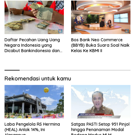
Daftar Pecahan Uang Uang
Bos Bank Neo Commerce
Negara Indonesia yang
(BBYB) Buka Suara Soal Naik
Dicabut Bankindonesia dan
Kelas Ke KBMI II
Tata Cara Penukarannya
Rekomendasi untuk kamu
Laba Pengelola RS Hermina
Satgas PASTI Setop 951 Pinjol
(HEAL) Anlok 14%, Ini
hingga Penanaman Modal
Alasannya
Bodong Modus MLM