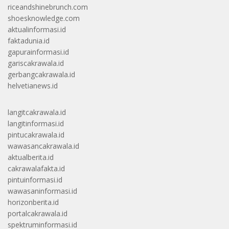
riceandshinebrunch.com
shoesknowledge.com
aktualinformasi.id
faktadunia.id
gapurainformasi.id
gariscakrawala.id
gerbangcakrawala.id
helvetianews.id
langitcakrawala.id
langitinformasi.id
pintucakrawala.id
wawasancakrawala.id
aktualberita.id
cakrawalafakta.id
pintuinformasi.id
wawasaninformasi.id
horizonberita.id
portalcakrawala.id
spektruminformasi.id