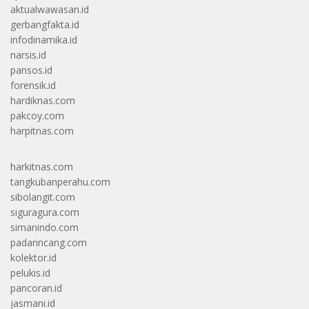
aktualwawasan.id
gerbangfakta.id
infodinamika.id
narsis.id
pansos.id
forensik.id
hardiknas.com
pakcoy.com
harpitnas.com
harkitnas.com
tangkubanperahu.com
sibolangit.com
siguragura.com
simanindo.com
padarincang.com
kolektor.id
pelukis.id
pancoran.id
jasmani.id