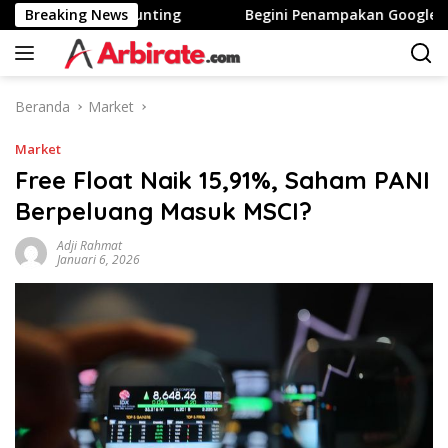
Langsung
ea Tinggi Stunting
Breaking News
Begini Penampakan Googlebook Bi
ke
konten
Beranda
Market
Market
Free Float Naik 15,91%, Saham PANI
Berpeluang Masuk MSCI?
Adji Rahmat
Januari 6, 2026