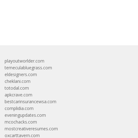
bandar besar starlight princess1000 bagi bonus
playoutworlder.com
temeculabluegrass.com
eldesigners.com
cheklani.com
totodal.com
apkcrave.com
bestcarinsurancewsa.com
complidia.com
eveningupdates.com
mcochacks.com
mostcreativeresumes.com
oxcarttavern.com