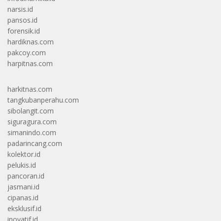
narsis.id
pansos.id
forensik.id
hardiknas.com
pakcoy.com
harpitnas.com
harkitnas.com
tangkubanperahu.com
sibolangit.com
siguragura.com
simanindo.com
padarincang.com
kolektor.id
pelukis.id
pancoran.id
jasmani.id
cipanas.id
eksklusif.id
inovatif.id