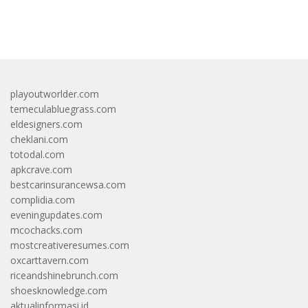
bandar besar starlight princess1000 bagi bonus
playoutworlder.com
temeculabluegrass.com
eldesigners.com
cheklani.com
totodal.com
apkcrave.com
bestcarinsurancewsa.com
complidia.com
eveningupdates.com
mcochacks.com
mostcreativeresumes.com
oxcarttavern.com
riceandshinebrunch.com
shoesknowledge.com
aktualinformasi.id