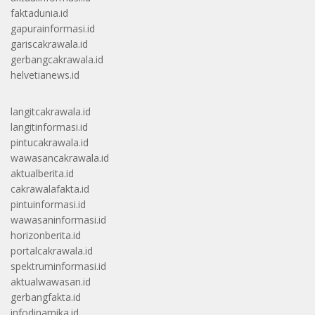
faktadunia.id
gapurainformasi.id
gariscakrawala.id
gerbangcakrawala.id
helvetianews.id
langitcakrawala.id
langitinformasi.id
pintucakrawala.id
wawasancakrawala.id
aktualberita.id
cakrawalafakta.id
pintuinformasi.id
wawasaninformasi.id
horizonberita.id
portalcakrawala.id
spektruminformasi.id
aktualwawasan.id
gerbangfakta.id
infodinamika.id