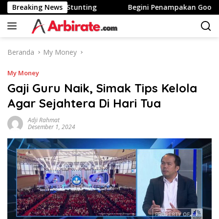
Langsung
 Area Tinggi Stunting
Breaking News
Begini Penampakan Googlebook
ke
konten
Beranda
My Money
My Money
Gaji Guru Naik, Simak Tips Kelola
Agar Sejahtera Di Hari Tua
Adji Rahmat
Desember 1, 2024