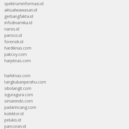
spektruminformasi.id
aktualwawasan.id
gerbangfakta.id
infodinamika.id
narsis.id
pansos.id
forensik.id
hardiknas.com
pakcoy.com
harpitnas.com
harkitnas.com
tangkubanperahu.com
sibolangit.com
siguragura.com
simanindo.com
padarincang.com
kolektor.id
pelukis.id
pancoran.id