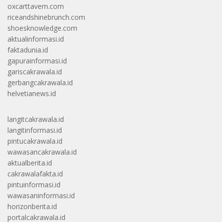
oxcarttavern.com
riceandshinebrunch.com
shoesknowledge.com
aktualinformasi.id
faktadunia.id
gapurainformasi.id
gariscakrawala.id
gerbangcakrawala.id
helvetianews.id
langitcakrawala.id
langitinformasi.id
pintucakrawala.id
wawasancakrawala.id
aktualberita.id
cakrawalafakta.id
pintuinformasi.id
wawasaninformasi.id
horizonberita.id
portalcakrawala.id