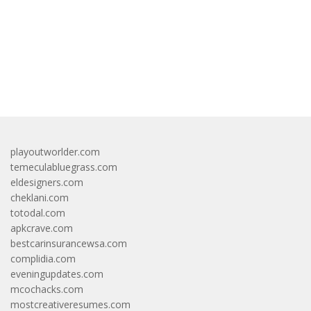
bandar besar starlight princess1000 bagi bonus
playoutworlder.com
temeculabluegrass.com
eldesigners.com
cheklani.com
totodal.com
apkcrave.com
bestcarinsurancewsa.com
complidia.com
eveningupdates.com
mcochacks.com
mostcreativeresumes.com