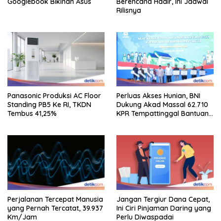
Googlebook Bikinan Asus
Berencana Hadir, Ini Jadwal
Rilisnya
Panasonic Produksi AC Floor
Perluas Akses Hunian, BNI
Standing PB5 Ke RI, TKDN
Dukung Akad Massal 62.710
Tembus 41,25%
KPR Tempattinggal Bantuan
Fluktuasi Harga
Perjalanan Tercepat Manusia
Jangan Tergiur Dana Cepat,
yang Pernah Tercatat, 39.937
Ini Ciri Pinjaman Daring yang
Km/Jam
Perlu Diwaspadai