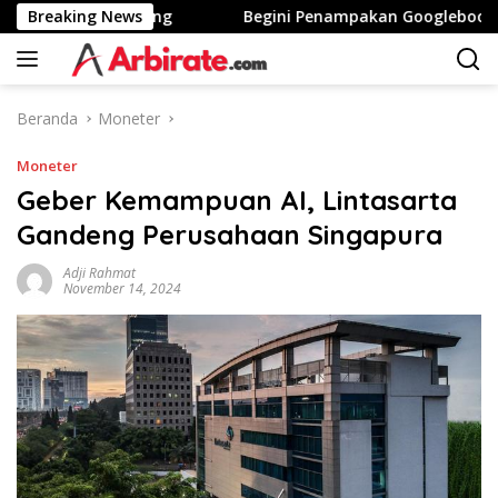
Langsung
inggi Stunting
Breaking News
Begini Penampakan Googlebook Bikinan
ke
konten
Beranda
Moneter
Moneter
Geber Kemampuan AI, Lintasarta
Gandeng Perusahaan Singapura
Adji Rahmat
November 14, 2024