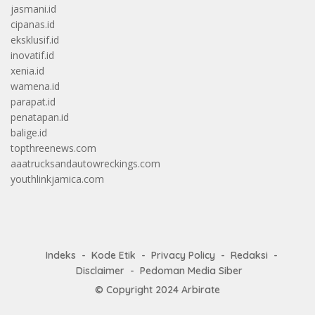
jasmani.id
cipanas.id
eksklusif.id
inovatif.id
xenia.id
wamena.id
parapat.id
penatapan.id
balige.id
topthreenews.com
aaatrucksandautowreckings.com
youthlinkjamica.com
Indeks
Kode Etik
Privacy Policy
Redaksi
Disclaimer
Pedoman Media Siber
© Copyright 2024
Arbirate