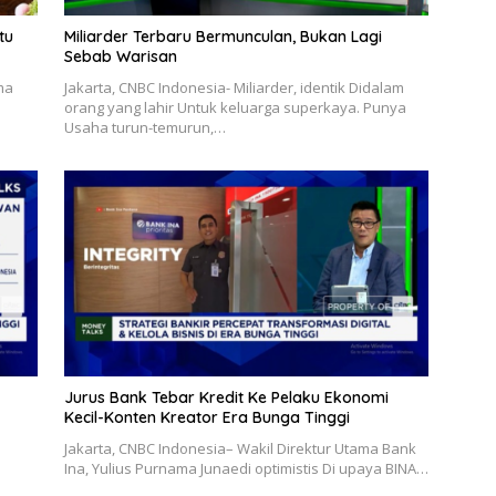
tu
Miliarder Terbaru Bermunculan, Bukan Lagi
Sebab Warisan
ma
Jakarta, CNBC Indonesia- Miliarder, identik Didalam
orang yang lahir Untuk keluarga superkaya. Punya
Usaha turun-temurun,…
Jurus Bank Tebar Kredit Ke Pelaku Ekonomi
Kecil-Konten Kreator Era Bunga Tinggi
Jakarta, CNBC Indonesia– Wakil Direktur Utama Bank
Ina, Yulius Purnama Junaedi optimistis Di upaya BINA…