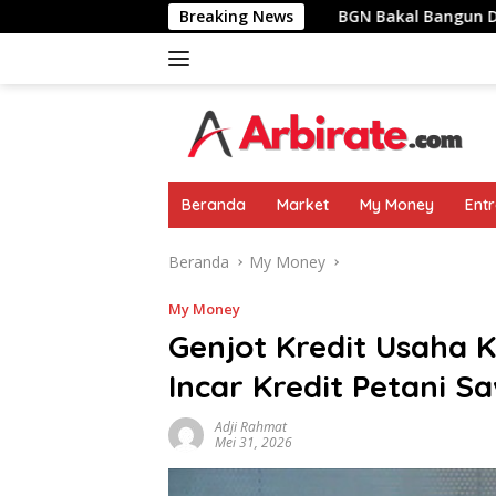
Langsung
u Pemimpin Negara
Breaking News
BGN Bakal Bangun Dapur MBG Di Are
ke
konten
Beranda
Market
My Money
Ent
Beranda
My Money
My Money
Genjot Kredit Usaha 
Incar Kredit Petani S
Adji Rahmat
Mei 31, 2026