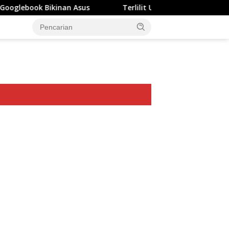
nan Asus
Terlilit Utang Rp303 Triliun, Rekening Perus
ar besar starlight princess1000 bagi bonus