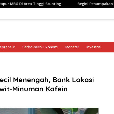
a Tinggi Stunting
Begini Penampakan Googlebook Biki
repreneur
Serba-serbi Ekonomi
Moneter
Investasi
band
Kecil Menengah, Bank Lokasi
awit-Minuman Kafein