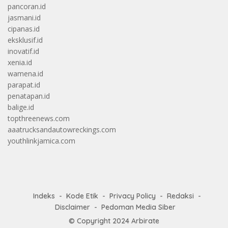
pancoran.id
jasmani.id
cipanas.id
eksklusif.id
inovatif.id
xenia.id
wamena.id
parapat.id
penatapan.id
balige.id
topthreenews.com
aaatrucksandautowreckings.com
youthlinkjamica.com
Indeks
Kode Etik
Privacy Policy
Redaksi
Disclaimer
Pedoman Media Siber
© Copyright 2024
Arbirate