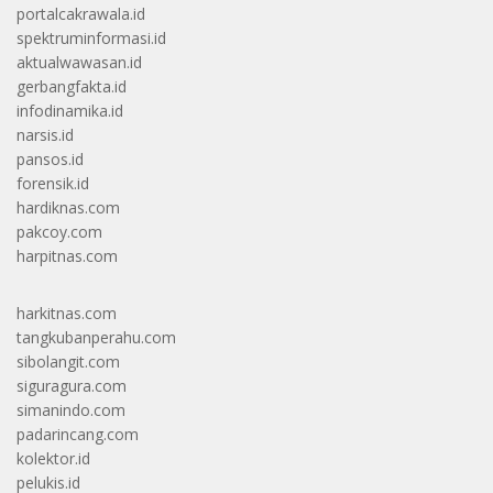
portalcakrawala.id
spektruminformasi.id
aktualwawasan.id
gerbangfakta.id
infodinamika.id
narsis.id
pansos.id
forensik.id
hardiknas.com
pakcoy.com
harpitnas.com
harkitnas.com
tangkubanperahu.com
sibolangit.com
siguragura.com
simanindo.com
padarincang.com
kolektor.id
pelukis.id