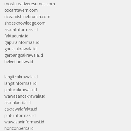
mostcreativeresumes.com
oxcarttavern.com
riceandshinebrunch.com
shoesknowledge.com
aktualinformasi.id
faktadunia.id
gapurainformasi.id
gariscakrawala.id
gerbangcakrawala.id
helvetianews.id
langitcakrawala.id
langitinformasi.id
pintucakrawala.id
wawasancakrawala.id
aktualberita.id
cakrawalafakta.id
pintuinformasi.id
wawasaninformasi.id
horizonberita.id