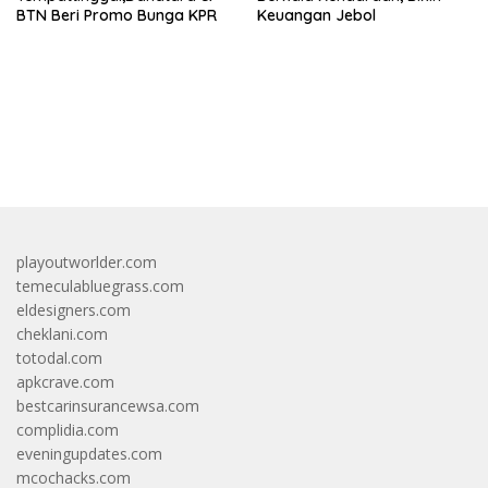
BTN Beri Promo Bunga KPR
Keuangan Jebol
bandar besar starlight princess1000 bagi bonus
playoutworlder.com
temeculabluegrass.com
eldesigners.com
cheklani.com
totodal.com
apkcrave.com
bestcarinsurancewsa.com
complidia.com
eveningupdates.com
mcochacks.com