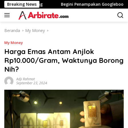
Langsung
nggi Stunting
Breaking News
Begini Penampakan Googlebook Bikinan
ke
konten
Beranda
My Money
My Money
Harga Emas Antam Anjlok
Rp10.000/Gram, Waktunya Borong
Nih?
Adji Rahmat
September 23, 2024