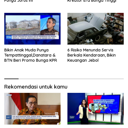
Punya Jurus Ini
Kreator Era Bunga Tinggi
Bikin Anak Muda Punya
6 Risiko Menunda Servis
Tempattinggal,Danatara &
Berkala Kendaraan, Bikin
BTN Beri Promo Bunga KPR
Keuangan Jebol
Rekomendasi untuk kamu