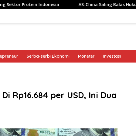
ndonesia
AS-China Saling Balas Hukuman Politik Jelang
repreneur
Serba-serbi Ekonomi
Moneter
Investasi
band
u Di Rp16.684 per USD, Ini Dua