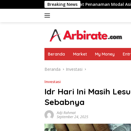
Langsung
Gandeng JBS Perkuat Penanaman Modal Asing Sektor Protein I
Breaking News
ke
konten
Beranda
Market
My Money
Ent
Beranda
Investasi
Investasi
Idr Hari Ini Masih Les
Sebabnya
Adji Rahmat
September 24, 2025