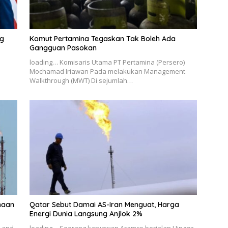
ng
Komut Pertamina Tegaskan Tak Boleh Ada
Gangguan Pasokan
loading… Komisaris Utama PT Pertamina (Persero)
Mochamad Iriawan Pada melakukan Management
Walkthrough (MWT) Di sejumlah…
ahaan
Qatar Sebut Damai AS-Iran Menguat, Harga
Energi Dunia Langsung Anjlok 2%
y and
loading… Seorang karyawan Aramco berjalan Hingga