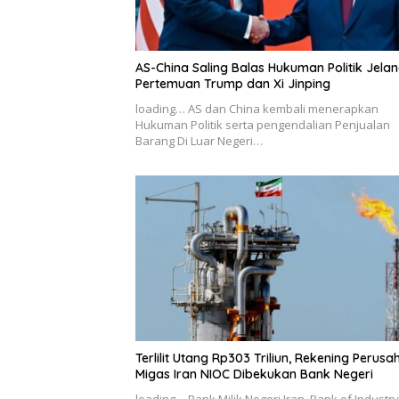
AS-China Saling Balas Hukuman Politik Jela
Pertemuan Trump dan Xi Jinping
loading… AS dan China kembali menerapkan
Hukuman Politik serta pengendalian Penjualan
Barang Di Luar Negeri…
Terlilit Utang Rp303 Triliun, Rekening Perus
Migas Iran NIOC Dibekukan Bank Negeri
loading… Bank Milik Negeri Iran, Bank of Industr