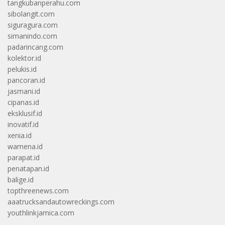
tangkubanperahu.com
sibolangit.com
siguragura.com
simanindo.com
padarincang.com
kolektor.id
pelukis.id
pancoran.id
jasmani.id
cipanas.id
eksklusif.id
inovatif.id
xenia.id
wamena.id
parapat.id
penatapan.id
balige.id
topthreenews.com
aaatrucksandautowreckings.com
youthlinkjamica.com