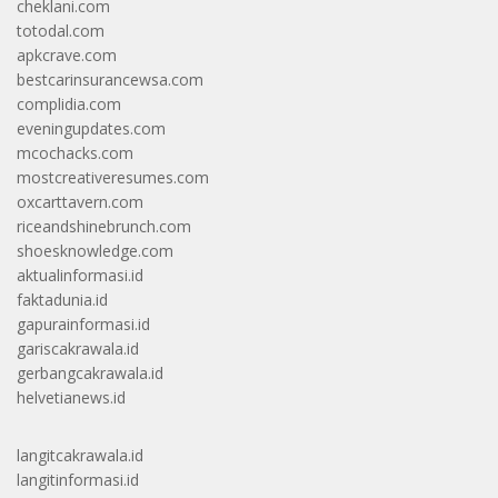
cheklani.com
totodal.com
apkcrave.com
bestcarinsurancewsa.com
complidia.com
eveningupdates.com
mcochacks.com
mostcreativeresumes.com
oxcarttavern.com
riceandshinebrunch.com
shoesknowledge.com
aktualinformasi.id
faktadunia.id
gapurainformasi.id
gariscakrawala.id
gerbangcakrawala.id
helvetianews.id
langitcakrawala.id
langitinformasi.id