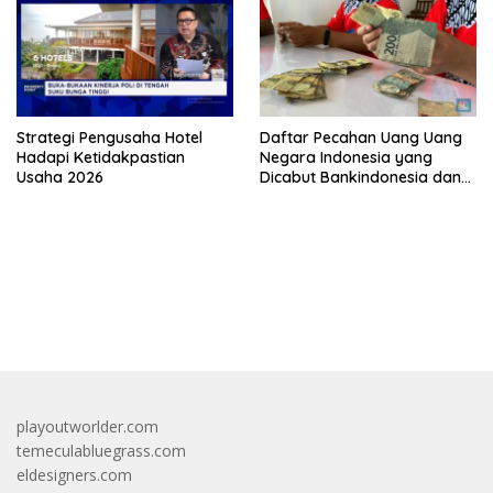
Strategi Pengusaha Hotel
Daftar Pecahan Uang Uang
Hadapi Ketidakpastian
Negara Indonesia yang
Usaha 2026
Dicabut Bankindonesia dan
Tata Cara Penukarannya
bandar besar starlight princess1000 bagi bonus
playoutworlder.com
temeculabluegrass.com
eldesigners.com