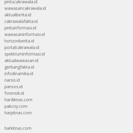
pintucakrawala.id
wawasancakrawala.id
aktualberita.id
cakrawalafakta.id
pintuinformasi.id
wawasaninformasi.id
horizonberita.id
portalcakrawala.id
spektruminformasi.id
aktualwawasan.id
gerbangfakta.id
infodinamika.id
narsis.id
pansos.id
forensik.id
hardiknas.com
pakcoy.com
harpitnas.com
harkitnas.com