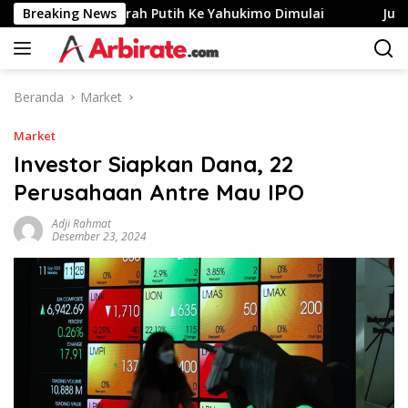
Langsung
erasi Desa Merah Putih Ke Yahukimo Dimulai
Breaking News
Jurus Ban
ke
konten
Beranda
Market
Market
Investor Siapkan Dana, 22
Perusahaan Antre Mau IPO
Adji Rahmat
Desember 23, 2024