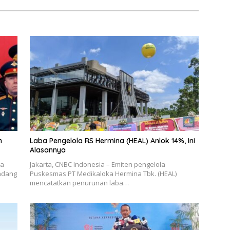
n
Laba Pengelola RS Hermina (HEAL) Anlok 14%, Ini
Alasannya
ia
Jakarta, CNBC Indonesia – Emiten pengelola
ndang
Puskesmas PT Medikaloka Hermina Tbk. (HEAL)
mencatatkan penurunan laba…