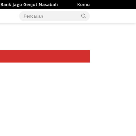
jot Nasabah
Komut Pertamina Tegaskan Tak Boleh Ad
ar besar starlight princess1000 bagi bonus