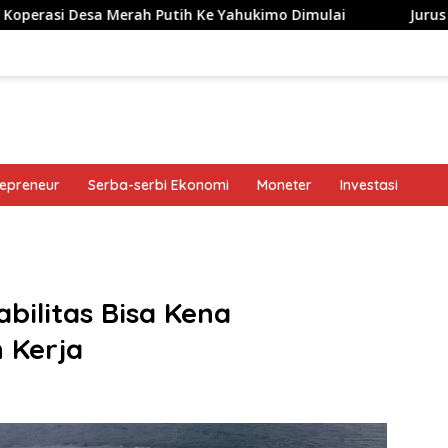
 Merah Putih Ke Yahukimo Dimulai
Jurus Bank Jago Gen
repreneur
Serba-serbi Ekonomi
Moneter
Investasi
band
ilitas Bisa Kena
 Kerja