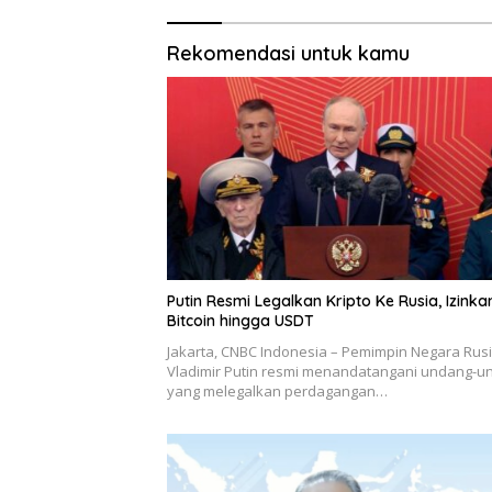
Rekomendasi untuk kamu
Putin Resmi Legalkan Kripto Ke Rusia, Izinka
Bitcoin hingga USDT
Jakarta, CNBC Indonesia – Pemimpin Negara Rus
Vladimir Putin resmi menandatangani undang-u
yang melegalkan perdagangan…