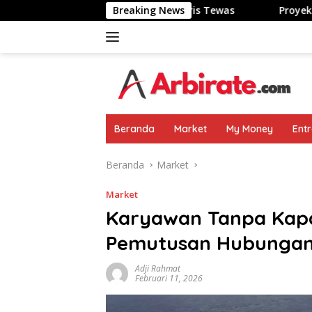
Langsung
ng: Kulit Terbakar-Nyaris Tewas
Breaking News
Proyek Koperasi Desa
ke
konten
Beranda
Market
My Money
Ent
Beranda
Market
Market
Karyawan Tanpa Kapab
Pemutusan Hubungan
Adji Rahmat
Februari 11, 2026