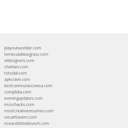
bandar besar starlight princess1000 bagi bonus
playoutworlder.com
temeculabluegrass.com
eldesigners.com
cheklani.com
totodal.com
apkcrave.com
bestcarinsurancewsa.com
complidia.com
eveningupdates.com
mcochacks.com
mostcreativeresumes.com
oxcarttavern.com
riceandshinebrunch.com