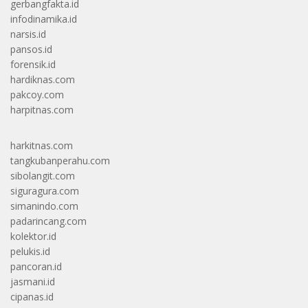
gerbangfakta.id
infodinamika.id
narsis.id
pansos.id
forensik.id
hardiknas.com
pakcoy.com
harpitnas.com
harkitnas.com
tangkubanperahu.com
sibolangit.com
siguragura.com
simanindo.com
padarincang.com
kolektor.id
pelukis.id
pancoran.id
jasmani.id
cipanas.id