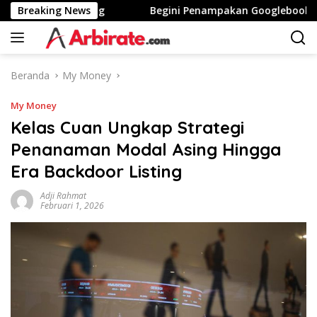
Langsung
nggi Stunting
Breaking News
Begini Penampakan Googlebook Bikinan 
ke
konten
Beranda
My Money
My Money
Kelas Cuan Ungkap Strategi
Penanaman Modal Asing Hingga
Era Backdoor Listing
Adji Rahmat
Februari 1, 2026