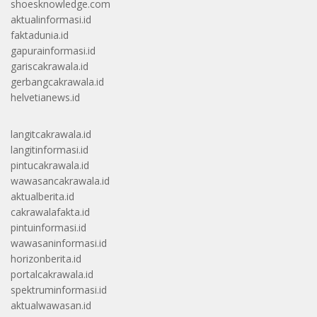
shoesknowledge.com
aktualinformasi.id
faktadunia.id
gapurainformasi.id
gariscakrawala.id
gerbangcakrawala.id
helvetianews.id
langitcakrawala.id
langitinformasi.id
pintucakrawala.id
wawasancakrawala.id
aktualberita.id
cakrawalafakta.id
pintuinformasi.id
wawasaninformasi.id
horizonberita.id
portalcakrawala.id
spektruminformasi.id
aktualwawasan.id