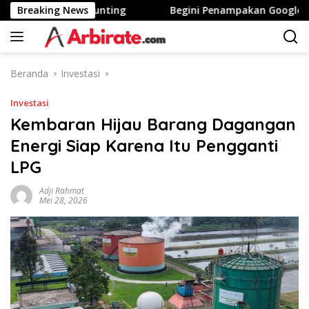
Langsung
rea Tinggi Stunting
Breaking News
Begini Penampakan Googlebook Bi
ke
konten
Beranda
Investasi
Investasi
Kembaran Hijau Barang Dagangan
Energi Siap Karena Itu Pengganti
LPG
Adji Rahmat
Mei 28, 2026