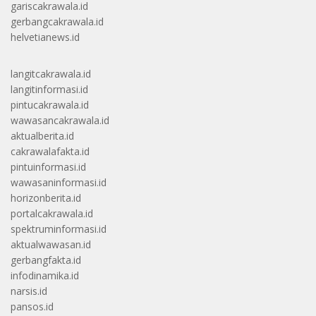
gariscakrawala.id
gerbangcakrawala.id
helvetianews.id
langitcakrawala.id
langitinformasi.id
pintucakrawala.id
wawasancakrawala.id
aktualberita.id
cakrawalafakta.id
pintuinformasi.id
wawasaninformasi.id
horizonberita.id
portalcakrawala.id
spektruminformasi.id
aktualwawasan.id
gerbangfakta.id
infodinamika.id
narsis.id
pansos.id