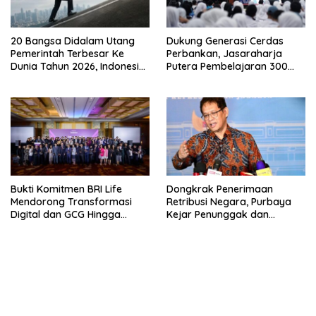
20 Bangsa Didalam Utang
Dukung Generasi Cerdas
Pemerintah Terbesar Ke
Perbankan, Jasaraharja
Dunia Tahun 2026, Indonesia
Putera Pembelajaran 300
Nomor Berapa?
Siswa Ke Makassar
Bukti Komitmen BRI Life
Dongkrak Penerimaan
Mendorong Transformasi
Retribusi Negara, Purbaya
Digital dan GCG Hingga
Kejar Penunggak dan
Sepanjang 2026
Sumbat Kebocoran
bandar besar starlight princess1000 bagi bonus