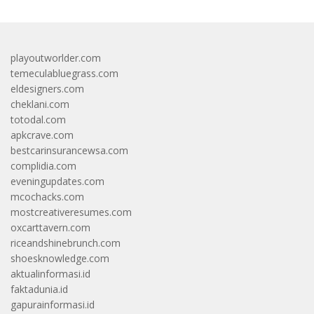
playoutworlder.com
temeculabluegrass.com
eldesigners.com
cheklani.com
totodal.com
apkcrave.com
bestcarinsurancewsa.com
complidia.com
eveningupdates.com
mcochacks.com
mostcreativeresumes.com
oxcarttavern.com
riceandshinebrunch.com
shoesknowledge.com
aktualinformasi.id
faktadunia.id
gapurainformasi.id