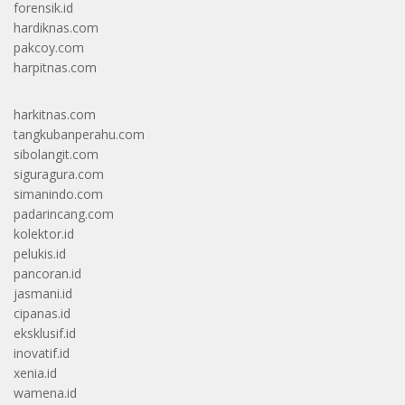
forensik.id
hardiknas.com
pakcoy.com
harpitnas.com
harkitnas.com
tangkubanperahu.com
sibolangit.com
siguragura.com
simanindo.com
padarincang.com
kolektor.id
pelukis.id
pancoran.id
jasmani.id
cipanas.id
eksklusif.id
inovatif.id
xenia.id
wamena.id