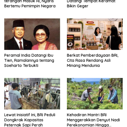
terangan Masuk RI, Nyaris
Datangi Tempat Keramat
Bertemu Pemimpin Negara
Bikin Geger
Peramal India Datangi Ibu
Berkat Pemberdayaan BRI,
Tien, Ramalannya tentang
Cita Rasa Rendang Asli
Soeharto Terbukti
Minang Mendunia
Lewat Inisiatif Ini, BRI Peduli
Kehadiran Mantri BRI
Dongkrak Kapasitas
Menggerakkan Denyut Nadi
Peternak Sapi Perah
Perekonomian Hingga