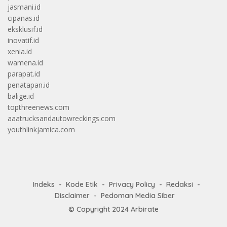
jasmani.id
cipanas.id
eksklusif.id
inovatif.id
xenia.id
wamena.id
parapat.id
penatapan.id
balige.id
topthreenews.com
aaatrucksandautowreckings.com
youthlinkjamica.com
Indeks
Kode Etik
Privacy Policy
Redaksi
Disclaimer
Pedoman Media Siber
© Copyright 2024
Arbirate