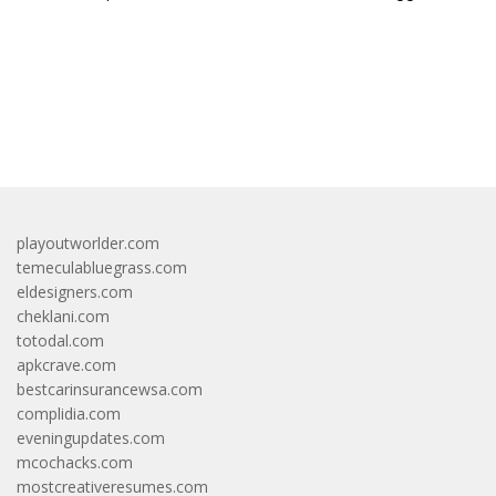
Talaud
bandar besar starlight princess1000 bagi bonus
playoutworlder.com
temeculabluegrass.com
eldesigners.com
cheklani.com
totodal.com
apkcrave.com
bestcarinsurancewsa.com
complidia.com
eveningupdates.com
mcochacks.com
mostcreativeresumes.com