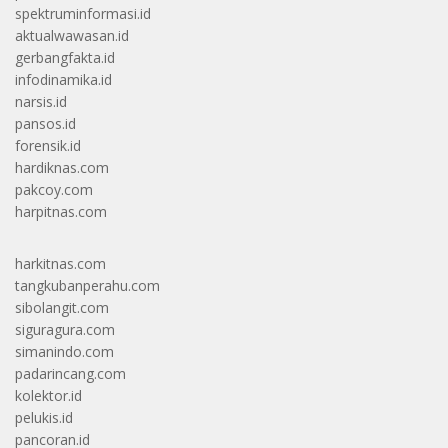
spektruminformasi.id
aktualwawasan.id
gerbangfakta.id
infodinamika.id
narsis.id
pansos.id
forensik.id
hardiknas.com
pakcoy.com
harpitnas.com
harkitnas.com
tangkubanperahu.com
sibolangit.com
siguragura.com
simanindo.com
padarincang.com
kolektor.id
pelukis.id
pancoran.id