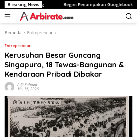
Langsung
ggi Stunting
Breaking News
Begini Penampakan Googlebook Bikinan A
ke
konten
Beranda
Entrepreneur
Entrepreneur
Kerusuhan Besar Guncang
Singapura, 18 Tewas-Bangunan &
Kendaraan Pribadi Dibakar
Adji Rahmat
Mei 16, 2026