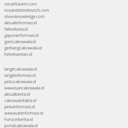
oxcarttavern.com
riceandshinebrunch.com
shoesknowledge.com
aktualinformasi.id
faktadunia.id
gapurainformasi.id
gariscakrawala.id
gerbangcakrawala.id
helvetianews.id
langitcakrawala.id
langitinformasi.id
pintucakrawala.id
wawasancakrawala.id
aktualberita.id
cakrawalafakta.id
pintuinformasi.id
wawasaninformasi.id
horizonberita.id
portalcakrawala.id