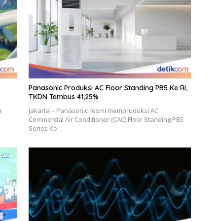
Panasonic Produksi AC Floor Standing PB5 Ke RI,
TKDN Tembus 41,25%
a
Jakarta – Panasonic resmi memproduksi AC
Commercial Air Conditioner (CAC) Floor Standing PB5
Series Ke…