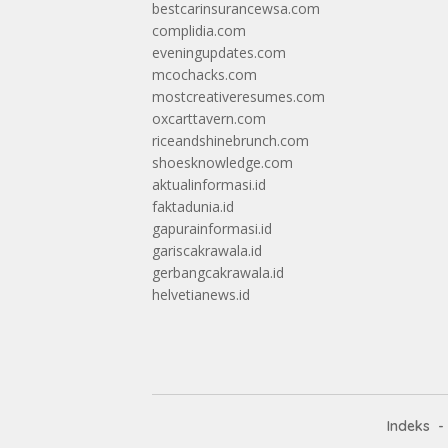
bestcarinsurancewsa.com
complidia.com
eveningupdates.com
mcochacks.com
mostcreativeresumes.com
oxcarttavern.com
riceandshinebrunch.com
shoesknowledge.com
aktualinformasi.id
faktadunia.id
gapurainformasi.id
gariscakrawala.id
gerbangcakrawala.id
helvetianews.id
Indeks