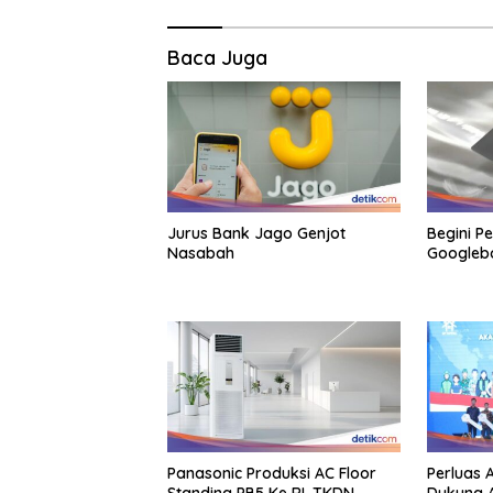
Baca Juga
Jurus Bank Jago Genjot
Begini 
Nasabah
Googlebo
Panasonic Produksi AC Floor
Perluas 
Standing PB5 Ke RI, TKDN
Dukung A