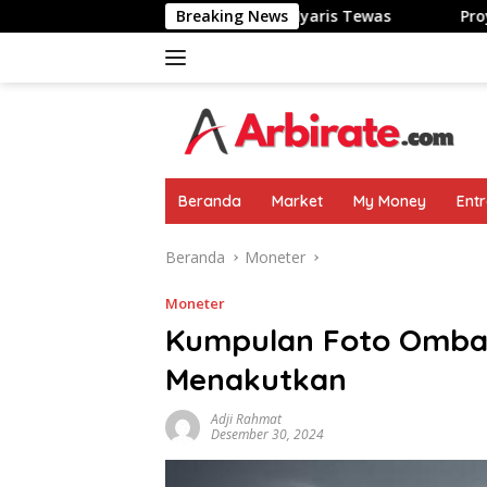
Langsung
 Jepang: Kulit Terbakar-Nyaris Tewas
Breaking News
Proyek Koperasi
ke
konten
Beranda
Market
My Money
Ent
Beranda
Moneter
Moneter
Kumpulan Foto Ombak
Menakutkan
Adji Rahmat
Desember 30, 2024