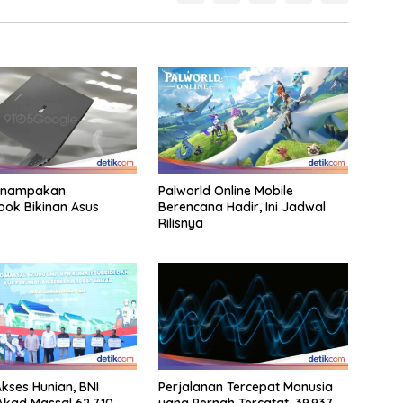
Penampakan
Palworld Online Mobile
ok Bikinan Asus
Berencana Hadir, Ini Jadwal
Rilisnya
Akses Hunian, BNI
Perjalanan Tercepat Manusia
kad Massal 62.710
yang Pernah Tercatat, 39.937