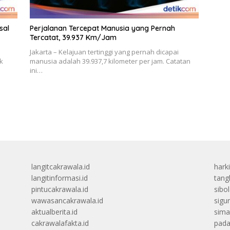
sal
Perjalanan Tercepat Manusia yang Pernah
Tercatat, 39.937 Km/Jam
Jakarta – Kelajuan tertinggi yang pernah dicapai
k
manusia adalah 39.937,7 kilometer per jam. Catatan
ini…
langitcakrawala.id
hark
langitinformasi.id
tang
pintucakrawala.id
sibo
wawasancakrawala.id
sigu
aktualberita.id
sima
cakrawalafakta.id
pada