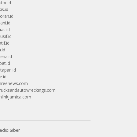
tor.id
is.id
oran.id
ani.id
nas.id
usif.id
tif.id
.id
ena.id
pat.id
tapan.id
e.id
hreenews.com
rucksandautowreckings.com
hlinkjamica.com
dia Siber