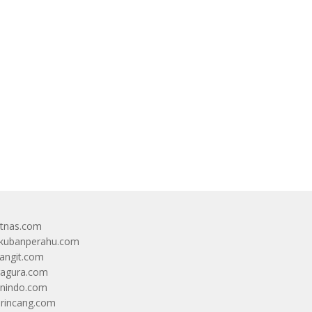
itnas.com
kubanperahu.com
langit.com
ragura.com
nindo.com
rincang.com