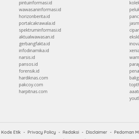
pintuinformasi.id
kolek
wawasaninformasi.id
peluk
horizonberita.id
panc
portalcakrawala.id
jasm
spektruminformasi.id
cipa
aktualwawasan.id
ekskl
gerbangfakta.id
inova
infodinamika.id
xenia
narsis.id
wam
pansos.id
para
forensik.id
pena
hardiknas.com
balig
pakcoy.com
topt
harpitnas.com
aaat
yout
Kode Etik
Privacy Policy
Redaksi
Disclaimer
Pedoman Me