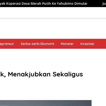
 Desa Merah Putih Ke Yahukimo Dimulai
Jurus Bank Jag
repreneur
Serba-serbi Ekonomi
Moneter
Investasi
band
, Menakjubkan Sekaligus