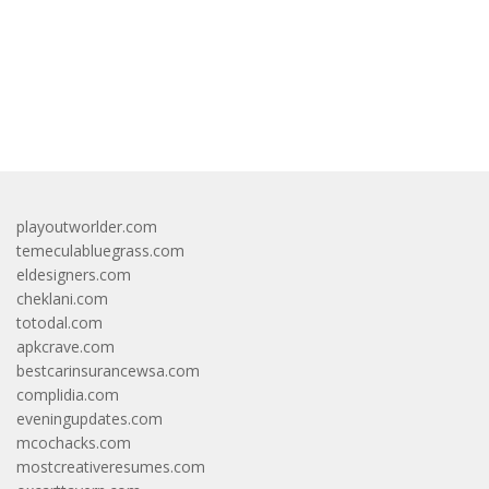
bandar besar starlight princess1000 bagi bonus
playoutworlder.com
temeculabluegrass.com
eldesigners.com
cheklani.com
totodal.com
apkcrave.com
bestcarinsurancewsa.com
complidia.com
eveningupdates.com
mcochacks.com
mostcreativeresumes.com