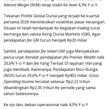
Interest Margin
(NIM) tetap stabil Ke level 4,3% Y-o-Y.
Tekanan Politik Global Dunia yang terjadi Ke kuartal
pertama 2026 menimbulkan volatilitas pasar keuangan.
Situasi ini telah berdampak Ke Kegiatan
trading
surat
berharga dan valuta Asing Dunia Markets (GM), Agar
pendapatan
fee
GM turun menjadi Rp20 miliar.
Sambil, pendapatan
fee
selain GM juga Menyaksikan
penurunan Kendati pendapatan
fee
Premier Wealth
naik
20,0% Y-o-Y dan
fee
Yang Terkait Di layanan ritel yang
juga membaik. Karenanya, Pendapatan Non-Bunga
(NOII) turun 29,6% Y-o-Y menjadi Rp402 miliar.
Gross
Operating Income
tercatat sebesar Rp2,22 triliun
dibandingkan Rp2,35 triliun Ke periode yang sama
tahun Sebelumnya.
Ke sisi lain, beban operasional naik 4,5% Y-o-Y