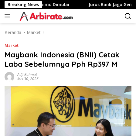
Langsung
ih Ke Yahukimo Dimulai
Breaking News
Jurus Bank Jago Genjot Nasaba
ke
konten
Beranda
Market
Market
Maybank Indonesia (BNII) Cetak
Laba Sebelumnya Pph Rp397 M
Adji Rahmat
Mei 30, 2026