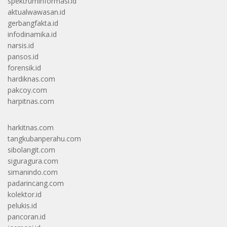
spektruminformasi.id
aktualwawasan.id
gerbangfakta.id
infodinamika.id
narsis.id
pansos.id
forensik.id
hardiknas.com
pakcoy.com
harpitnas.com
harkitnas.com
tangkubanperahu.com
sibolangit.com
siguragura.com
simanindo.com
padarincang.com
kolektor.id
pelukis.id
pancoran.id