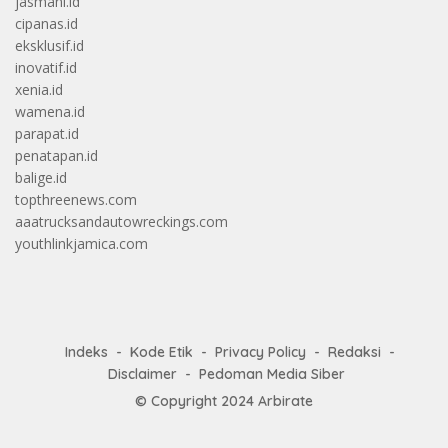
jasmani.id
cipanas.id
eksklusif.id
inovatif.id
xenia.id
wamena.id
parapat.id
penatapan.id
balige.id
topthreenews.com
aaatrucksandautowreckings.com
youthlinkjamica.com
Indeks
Kode Etik
Privacy Policy
Redaksi
Disclaimer
Pedoman Media Siber
© Copyright 2024
Arbirate