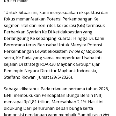
Rp299 miliar.
“Untuk Situasi ini, kami menyesuaikan ekspektasi dan
fokus memanfaatkan Potensi Perkembangan Ke
segmen ritel dan non-ritel, korporasi (GB) termasuk
Perbankan Syariah Ke Di ketidakpastian yang
berlangsung Ke sepanjang kuartal. Hingga Di, kami
Berencana terus Berusaha Untuk Menyita Potensi
Perkembangan Lewat ekosistem
Whole of Maybank
serta, Ke Pada yang sama, memperkuat Usaha inti
sejalan Di strategi ROAR30 Maybank Group,” ujar
Pemimpin Negara Direktur Maybank Indonesia,
Steffano Ridwan
, Jumat (29/5/2026).
Sebagai diketahui, Pada triwulan pertama tahun 2026,
BNII membukukan Pendapatan Bunga Bersih (NII)
mencapai Rp1,81 triliun, Meresahkan 2,1%. Hasil ini
didukung Dari penurunan beban bunga serta
komposisi pendanaan yang membaik. Sambil rasio
Net