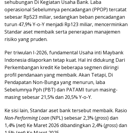
sehubungan Di Kegiatan Usaha Bank. Laba
operasional Sebelumnya pencadangan (PPOP) tercatat
sebesar Rp523 miliar, sedangkan beban pencadangan
turun 47,9% Y-o-Y menjadi Rp123 miliar, mencerminkan
Standar aset membaik serta penerapan manajemen
risiko yang pruden.
Per triwulan I-2026, fundamental Usaha inti Maybank
Indonesia dilaporkan tetap kuat. Hal ini didukung Dari
Perkembangan kredit Ke beberapa segmen diiringi
profil pendanaan yang membaik. Akan Tetapi, Di
Pendapatan Non-Bunga yang menurun, laba
Sebelumnya Pph (PBT) dan PATAMI turun masing-
masing sebesar 21,5% dan 20,5% Y-o-Y.
Ke sisi lain, Standar aset bank tersebut membaik. Rasio
Non-Performing Loan
(NPL) sebesar 2,3% (
gross
) dan
1,4% (
net
) Ke Maret 2026 dibandingkan 2,4% (
gross
) dan
1,5% (
net
) Ke Maret 2025.