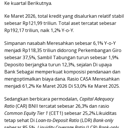
Ke kuartal Berikutnya.
Ke Maret 2026, total kredit yang disalurkan relatif stabil
sebesar Rp121,99 triliun. Total aset tercatat sebesar
Rp192,17 triliun, naik 1,2% Y-o-Y.
Simpanan nasabah Meresahkan sebesar 6,1% Y-o-Y
menjadi Rp118,35 triliun didorong Perkembangan Giro
sebesar 37,5%, Sambil Tabungan turun sebesar 1,9%.
Deposito berjangka turun 12,3%, sejalan Di upaya
Bank Sebagai memperkuat komposisi pendanaan dan
mengoptimalkan biaya dana. Rasio CASA Meresahkan
menjadi 61,2% Ke Maret 2026 Di 53,0% Ke Maret 2025.
Sedangkan berbicara
permodalan,
Capital Adequacy
Ratio
(CAR) BNII tercatat sebesar 26,3% dan rasio
Common Equity Tier 1
(CET1) sebesar 25,2%.
Likuiditas
tetap sehat Di
Loan-to-Deposit Ratio
(LDR)
Bank-only
sebesar 85,5%,
Liquidity Coverage Ratio
(LCR)
Bank-only