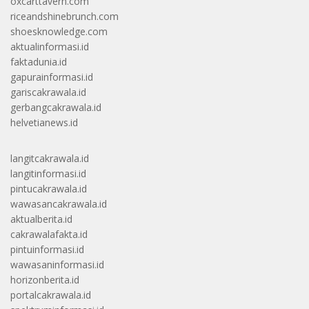
oxcarttavern.com
riceandshinebrunch.com
shoesknowledge.com
aktualinformasi.id
faktadunia.id
gapurainformasi.id
gariscakrawala.id
gerbangcakrawala.id
helvetianews.id
langitcakrawala.id
langitinformasi.id
pintucakrawala.id
wawasancakrawala.id
aktualberita.id
cakrawalafakta.id
pintuinformasi.id
wawasaninformasi.id
horizonberita.id
portalcakrawala.id