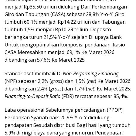
menjadi Rp35,50 triliun didukung Dari Perkembangan
Giro dan Tabungan (CASA) sebesar 28,8% Y-o-Y. Giro
tumbuh 60,1% menjadi Rp14,22 triliun dan Tabungan
tumbuh 1,5% menjadi Rp10,29 triliun. Deposito
berjangka turun 21,5% Y-o-Y sejalan Di upaya Bank
Untuk mengoptimalkan komposisi pendanaan. Rasio
CASA Meresahkan menjadi 69,1% Ke Maret 2026
dibandingkan 57,6% Ke Maret 2025.
Standar aset membaik Di
Non-Performing Financing
(NPF) sebesar 2,2% (
gross
) dan 1,5% (
net
) Ke Maret 2026
dibandingkan 2,4% (
gross
) dan 1,7% (
net
) Ke Maret 2025.
Financing-to-Deposit Ratio
(FDR) tercatat sebesar 85,4%.
Laba operasional Sebelumnya pencadangan (PPOP)
Perbankan Syariah naik 20,9% Y-o-Y didukung
pendapatan Sesudah distribusi Bagi hasil yang tumbuh
5,9% diiringi biaya dana yang menurun. Pendapatan