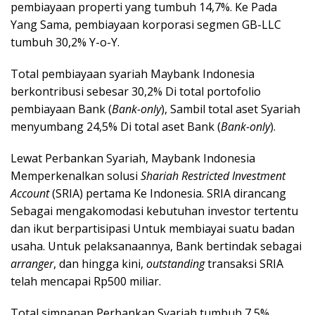
pembiayaan properti yang tumbuh 14,7%. Ke Pada
Yang Sama, pembiayaan korporasi segmen GB-LLC
tumbuh 30,2% Y-o-Y.
Total pembiayaan syariah Maybank Indonesia
berkontribusi sebesar 30,2% Di total portofolio
pembiayaan Bank (
Bank-only
), Sambil total aset Syariah
menyumbang 24,5% Di total aset Bank (
Bank-only
).
Lewat Perbankan Syariah, Maybank Indonesia
Memperkenalkan solusi
Shariah Restricted Investment
Account
(SRIA) pertama Ke Indonesia. SRIA dirancang
Sebagai mengakomodasi kebutuhan investor tertentu
dan ikut berpartisipasi Untuk membiayai suatu badan
usaha. Untuk pelaksanaannya, Bank bertindak sebagai
arranger
, dan hingga kini,
outstanding
transaksi SRIA
telah mencapai Rp500 miliar.
Total simpanan Perbankan Syariah tumbuh 7,5%