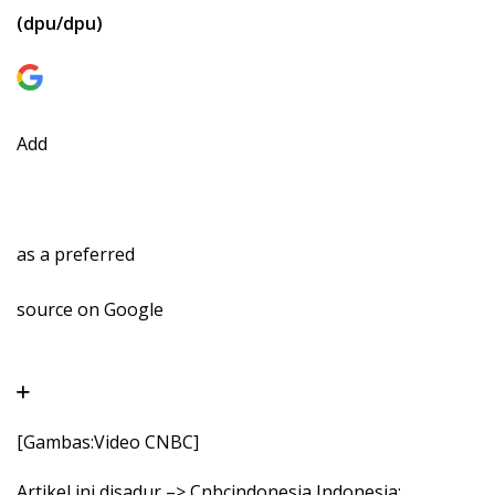
(dpu/dpu)
Add
as a preferred
source on Google
[Gambas:Video CNBC]
Artikel ini disadur –> Cnbcindonesia Indonesia: