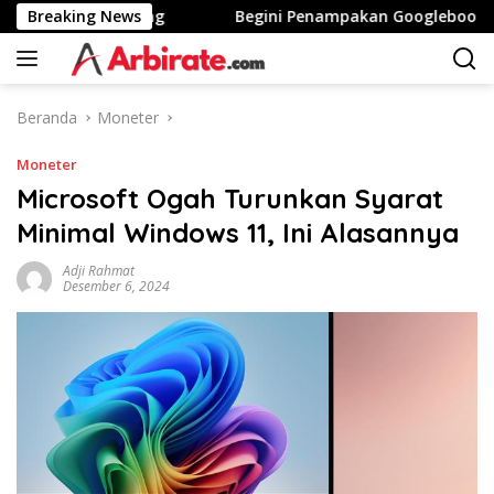
Langsung
inggi Stunting
Breaking News
Begini Penampakan Googlebook Bikinan
ke
konten
Beranda
Moneter
Moneter
Microsoft Ogah Turunkan Syarat
Minimal Windows 11, Ini Alasannya
Adji Rahmat
Desember 6, 2024