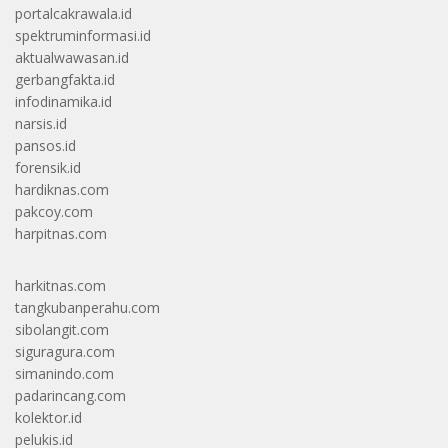
portalcakrawala.id
spektruminformasi.id
aktualwawasan.id
gerbangfakta.id
infodinamika.id
narsis.id
pansos.id
forensik.id
hardiknas.com
pakcoy.com
harpitnas.com
harkitnas.com
tangkubanperahu.com
sibolangit.com
siguragura.com
simanindo.com
padarincang.com
kolektor.id
pelukis.id