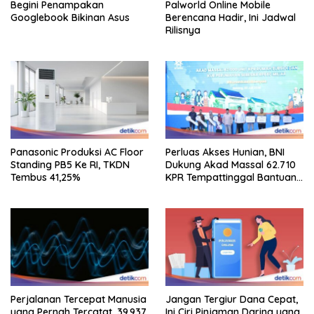
Begini Penampakan
Palworld Online Mobile
Googlebook Bikinan Asus
Berencana Hadir, Ini Jadwal
Rilisnya
Panasonic Produksi AC Floor
Perluas Akses Hunian, BNI
Standing PB5 Ke RI, TKDN
Dukung Akad Massal 62.710
Tembus 41,25%
KPR Tempattinggal Bantuan
Fluktuasi Harga
Perjalanan Tercepat Manusia
Jangan Tergiur Dana Cepat,
yang Pernah Tercatat, 39.937
Ini Ciri Pinjaman Daring yang