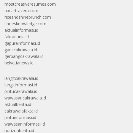
mostcreativeresumes.com
oxcarttavern.com
riceandshinebrunch.com
shoesknowledge.com
aktualinformasi.id
faktadunia.id
gapurainformasi.id
gariscakrawala.id
gerbangcakrawala.id
helvetianews.id
langitcakrawala.id
langitinformasi.id
pintucakrawala.id
wawasancakrawala.id
aktualberita.id
cakrawalafakta.id
pintuinformasi.id
wawasaninformasi.id
horizonberita.id