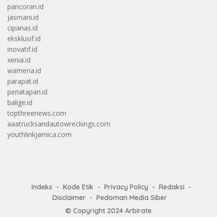
pancoran.id
jasmani.id
cipanas.id
eksklusif.id
inovatif.id
xenia.id
wamena.id
parapat.id
penatapan.id
balige.id
topthreenews.com
aaatrucksandautowreckings.com
youthlinkjamica.com
Indeks
Kode Etik
Privacy Policy
Redaksi
Disclaimer
Pedoman Media Siber
© Copyright 2024
Arbirate