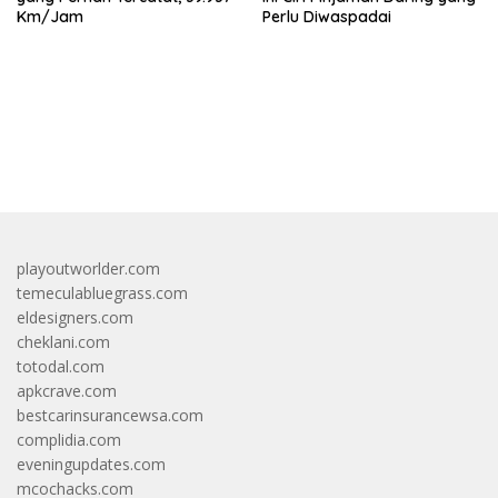
Km/Jam
Perlu Diwaspadai
bandar besar starlight princess1000 bagi bonus
playoutworlder.com
temeculabluegrass.com
eldesigners.com
cheklani.com
totodal.com
apkcrave.com
bestcarinsurancewsa.com
complidia.com
eveningupdates.com
mcochacks.com