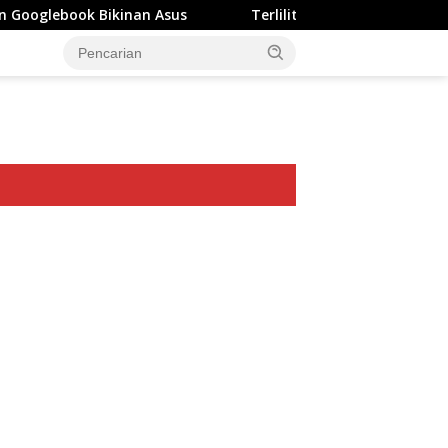
Bikinan Asus
Terlilit Utang Rp303 Triliun, Rekening P
ar besar starlight princess1000 bagi bonus