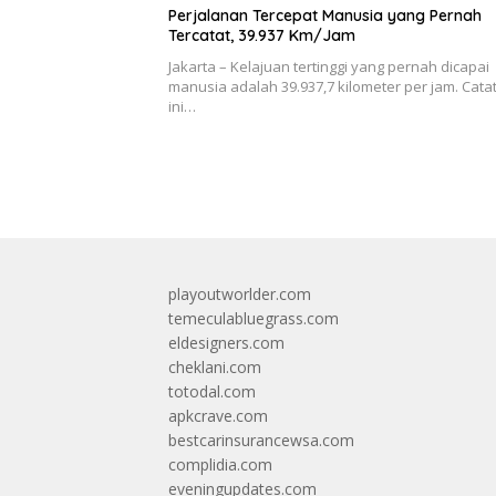
Perjalanan Tercepat Manusia yang Pernah
Tercatat, 39.937 Km/Jam
Jakarta – Kelajuan tertinggi yang pernah dicapai
manusia adalah 39.937,7 kilometer per jam. Cata
ini…
playoutworlder.com
temeculabluegrass.com
eldesigners.com
cheklani.com
totodal.com
apkcrave.com
bestcarinsurancewsa.com
complidia.com
eveningupdates.com