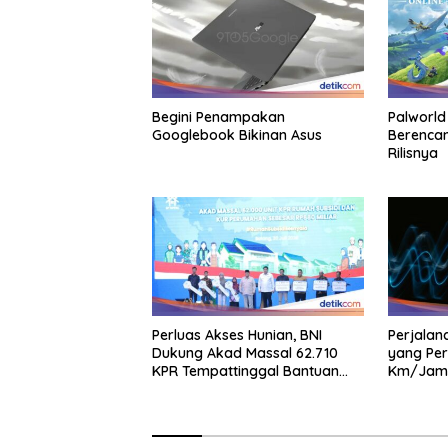
Begini Penampakan
Palworld
Googlebook Bikinan Asus
Berencan
Rilisnya
Perluas Akses Hunian, BNI
Perjalan
Dukung Akad Massal 62.710
yang Per
KPR Tempattinggal Bantuan
Km/Jam
Fluktuasi Harga