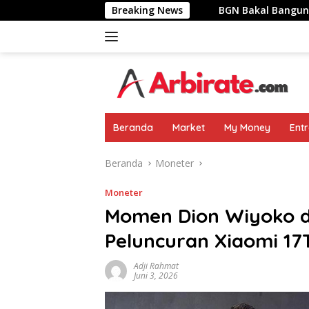
Langsung
temu Pemimpin Negara
Breaking News
BGN Bakal Bangun Dapur MBG Di 
ke
konten
Beranda
Market
My Money
Ent
Beranda
Moneter
Moneter
Momen Dion Wiyoko d
Peluncuran Xiaomi 17
Adji Rahmat
Juni 3, 2026