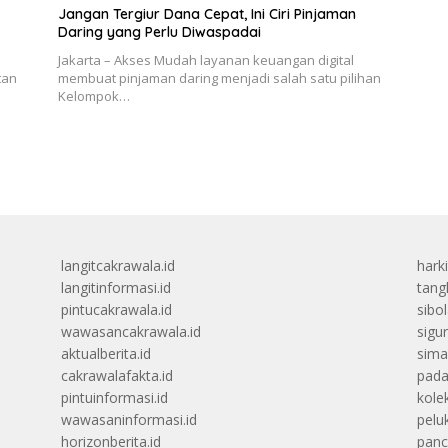
Jangan Tergiur Dana Cepat, Ini Ciri Pinjaman
Daring yang Perlu Diwaspadai
Jakarta – Akses Mudah layanan keuangan digital
tan
membuat pinjaman daring menjadi salah satu pilihan
Kelompok…
langitcakrawala.id
hark
langitinformasi.id
tang
pintucakrawala.id
sibo
wawasancakrawala.id
sigu
aktualberita.id
sima
cakrawalafakta.id
pada
pintuinformasi.id
kolek
wawasaninformasi.id
peluk
horizonberita.id
panc