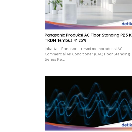
Panasonic Produksi AC Floor Standing PB5 Ke
TKDN Tembus 41,25%
Jakarta – Panasonic resmi memproduksi AC
Commercial Air Conditioner (CAC) Floor Standing 
Series Ke…