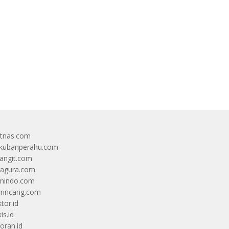
itnas.com
kubanperahu.com
langit.com
ragura.com
nindo.com
rincang.com
tor.id
is.id
oran.id