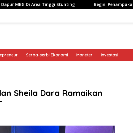
Area Tinggi Stunting
Begini Penampakan Googlebook 
repreneur
Serba-serbi Ekonomi
Moneter
Investasi
band
an Sheila Dara Ramaikan
T