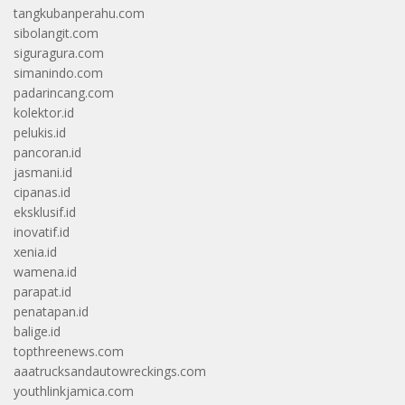
tangkubanperahu.com
sibolangit.com
siguragura.com
simanindo.com
padarincang.com
kolektor.id
pelukis.id
pancoran.id
jasmani.id
cipanas.id
eksklusif.id
inovatif.id
xenia.id
wamena.id
parapat.id
penatapan.id
balige.id
topthreenews.com
aaatrucksandautowreckings.com
youthlinkjamica.com