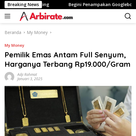
Langsung
Tinggi Stunting
Breaking News
Begini Penampakan Googlebook Bikin
ke
konten
Beranda
My Money
My Money
Pemilik Emas Antam Full Senyum,
Harganya Terbang Rp19.000/Gram
Adji Rahmat
Januari 3, 2025