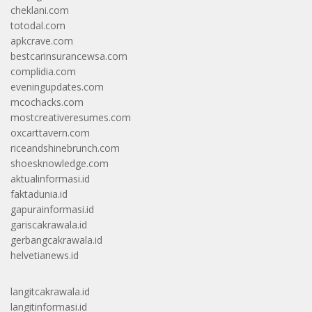
cheklani.com
totodal.com
apkcrave.com
bestcarinsurancewsa.com
complidia.com
eveningupdates.com
mcochacks.com
mostcreativeresumes.com
oxcarttavern.com
riceandshinebrunch.com
shoesknowledge.com
aktualinformasi.id
faktadunia.id
gapurainformasi.id
gariscakrawala.id
gerbangcakrawala.id
helvetianews.id
langitcakrawala.id
langitinformasi.id