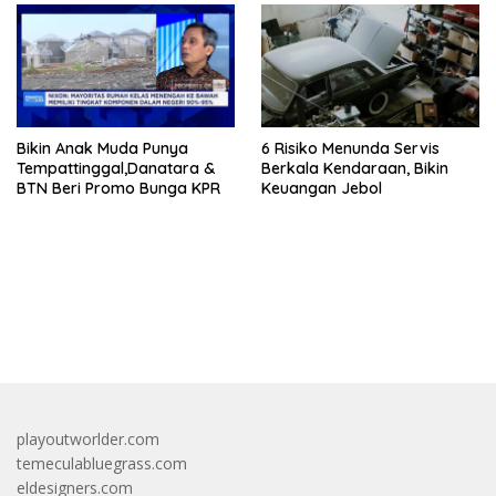
Bikin Anak Muda Punya
6 Risiko Menunda Servis
Tempattinggal,Danatara &
Berkala Kendaraan, Bikin
BTN Beri Promo Bunga KPR
Keuangan Jebol
bandar besar starlight princess1000 bagi bonus
playoutworlder.com
temeculabluegrass.com
eldesigners.com