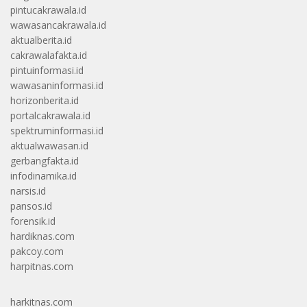
pintucakrawala.id
wawasancakrawala.id
aktualberita.id
cakrawalafakta.id
pintuinformasi.id
wawasaninformasi.id
horizonberita.id
portalcakrawala.id
spektruminformasi.id
aktualwawasan.id
gerbangfakta.id
infodinamika.id
narsis.id
pansos.id
forensik.id
hardiknas.com
pakcoy.com
harpitnas.com
harkitnas.com