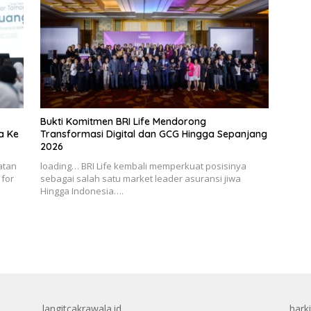
Bukti Komitmen BRI Life Mendorong
a Ke
Transformasi Digital dan GCG Hingga Sepanjang
2026
atan
loading… BRI Life kembali memperkuat posisinya
 for
sebagai salah satu market leader asuransi jiwa
Hingga Indonesia….
langitcakrawala.id
hark