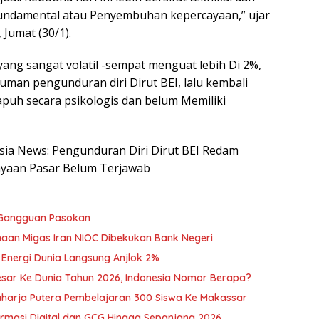
 fundamental atau Penyembuhan kepercayaan,” ujar
 Jumat (30/1).
yang sangat volatil -sempat menguat lebih Di 2%,
uman pengunduran diri Dirut BEI, lalu kembali
uh secara psikologis dan belum Memiliki
nesia News: Pengunduran Diri Dirut BEI Redam
ayaan Pasar Belum Terjawab
 Gangguan Pasokan
sahaan Migas Iran NIOC Dibekukan Bank Negeri
 Energi Dunia Langsung Anjlok 2%
sar Ke Dunia Tahun 2026, Indonesia Nomor Berapa?
harja Putera Pembelajaran 300 Siswa Ke Makassar
ormasi Digital dan GCG Hingga Sepanjang 2026