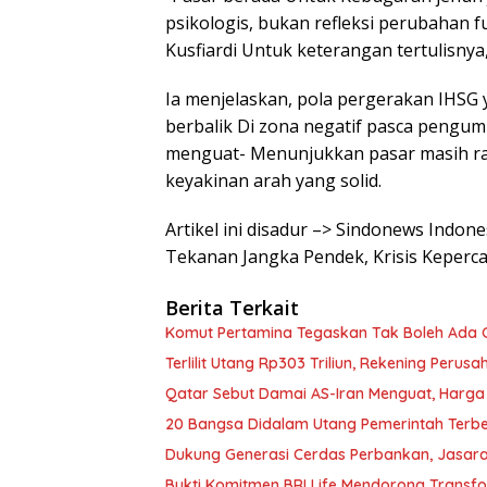
psikologis, bukan refleksi perubahan
Kusfiardi Untuk keterangan tertulisnya,
Ia menjelaskan, pola pergerakan IHSG 
berbalik Di zona negatif pasca pengum
menguat- Menunjukkan pasar masih rap
keyakinan arah yang solid.
Artikel ini disadur –> Sindonews Indo
Tekanan Jangka Pendek, Krisis Keperc
Berita Terkait
Komut Pertamina Tegaskan Tak Boleh Ada
Terlilit Utang Rp303 Triliun, Rekening Peru
Qatar Sebut Damai AS-Iran Menguat, Harga
20 Bangsa Didalam Utang Pemerintah Terbe
Dukung Generasi Cerdas Perbankan, Jasara
Bukti Komitmen BRI Life Mendorong Transf