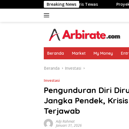
Langsung
ang: Kulit Terbakar-Nyaris Tewas
Breaking News
Proyek Koperasi Desa
ke
konten
Beranda
Market
My Money
Ent
Beranda
Investasi
Investasi
Pengunduran Diri Dir
Jangka Pendek, Krisi
Terjawab
Adji Rahmat
Januari 31, 2026