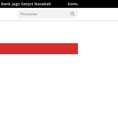
njot Nasabah
Komut Pertamina Tegaskan Tak Boleh A
ar besar starlight princess1000 bagi bonus