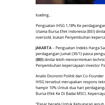
loading…
Penguatan IHSG 1,18% Ke perdagangan 
Utama Bursa Efek Indonesia (BEI) dinil
oversold, bukan Penyembuhan kepercay
JAKARTA
– Penguatan Indeks Harga Sa
perdagangan Jumat (30/1) pasca pengu
(BEI)
dinilai lebih mencerminkan techn
Penyembuhan kepercayaan investor Pa
Analis Ekonomi Politik dan Co-Founder 
IHSG tersebut merupakan respons tekni
hampir 10% Untuk dua hari perdagang
Bursa Efek Ke Di Badai MSCI, Kepercaya
“Pasar berada Untuk Kebugaran jenuh ju