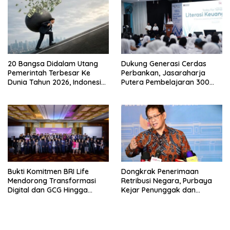
20 Bangsa Didalam Utang
Dukung Generasi Cerdas
Pemerintah Terbesar Ke
Perbankan, Jasaraharja
Dunia Tahun 2026, Indonesia
Putera Pembelajaran 300
Nomor Berapa?
Siswa Ke Makassar
Bukti Komitmen BRI Life
Dongkrak Penerimaan
Mendorong Transformasi
Retribusi Negara, Purbaya
Digital dan GCG Hingga
Kejar Penunggak dan
Sepanjang 2026
Sumbat Kebocoran