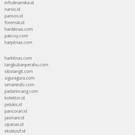
infodinamika.id
narsis.id
pansos.id
forensik.id
hardiknas.com
pakcoy.com
harpitnas.com
harkitnas.com
tangkubanperahu.com
sibolangit.com
siguragura.com
simanindo.com
padarincang.com
kolektor.id
pelukis.id
pancoran.id
jasmani.id
cipanas.id
eksklusif.id