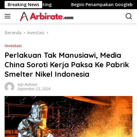
Langsung
 Tinggi Stunting
Breaking News
Begini Penampakan Googlebook Bikin
ke
konten
Beranda
Investasi
Investasi
Perlakuan Tak Manusiawi, Media
China Soroti Kerja Paksa Ke Pabrik
Smelter Nikel Indonesia
Adji Rahmat
September 23, 2024