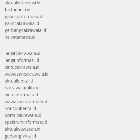
aktualinformasi.id
faktadunia.id
gapurainformasi.id
gariscakrawala.id
gerbangcakrawala.id
helvetianews.id
langitcakrawala.id
langitinformasi.id
pintucakrawala.id
wawasancakrawala.id
aktualberita.id
cakrawalafakta.id
pintuinformasi.id
wawasaninformasi.id
horizonberita.id
portalcakrawala.id
spektruminformasi.id
aktualwawasan.id
gerbangfakta.id