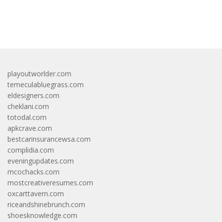
bandar besar starlight princess1000 bagi bonus
playoutworlder.com
temeculabluegrass.com
eldesigners.com
cheklani.com
totodal.com
apkcrave.com
bestcarinsurancewsa.com
complidia.com
eveningupdates.com
mcochacks.com
mostcreativeresumes.com
oxcarttavern.com
riceandshinebrunch.com
shoesknowledge.com