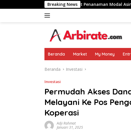
Langsung
a Gandeng JBS Perkuat Penanaman Modal Asing Sektor Protein
Breaking News
ke
konten
Beranda
Market
My Money
Ent
Beranda
Investasi
Investasi
Permudah Akses Dana
Melayani Ke Pos Pen
Koperasi
Adji Rahmat
Januari 31, 2025