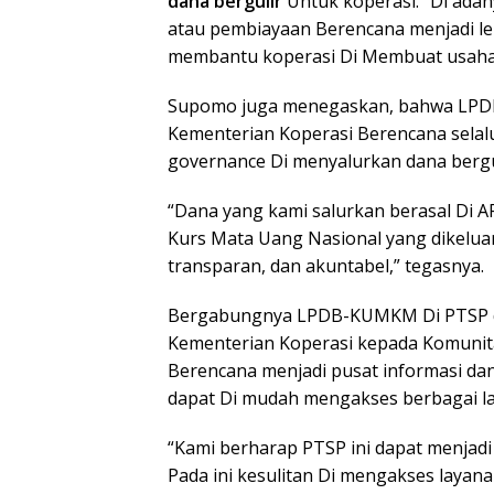
dana bergulir
Untuk koperasi. “Di ada
atau pembiayaan Berencana menjadi leb
membantu koperasi Di Membuat usaha
Supomo juga menegaskan, bahwa LPD
Kementerian Koperasi Berencana sela
governance Di menyalurkan dana bergu
“Dana yang kami salurkan berasal Di 
Kurs Mata Uang Nasional yang dikelua
transparan, dan akuntabel,” tegasnya.
Bergabungnya LPDB-KUMKM Di PTSP d
Kementerian Koperasi kepada Komunita
Berencana menjadi pusat informasi dan
dapat Di mudah mengakses berbagai l
“Kami berharap PTSP ini dapat menjadi
Pada ini kesulitan Di mengakses layan