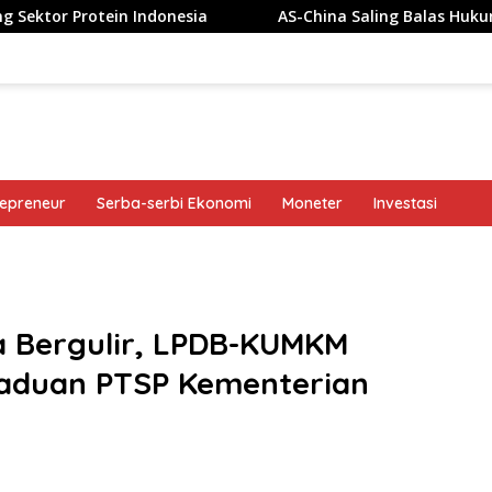
 Indonesia
AS-China Saling Balas Hukuman Politik Jela
repreneur
Serba-serbi Ekonomi
Moneter
Investasi
band
 Bergulir, LPDB-KUMKM
gaduan PTSP Kementerian