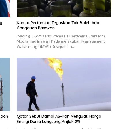
ng
Komut Pertamina Tegaskan Tak Boleh Ada
Gangguan Pasokan
loading… Komisaris Utama PT Pertamina (Persero)
Mochamad Iriawan Pada melakukan Management
Walkthrough (MWT) Di sejumlah…
ahaan
Qatar Sebut Damai AS-Iran Menguat, Harga
Energi Dunia Langsung Anjlok 2%