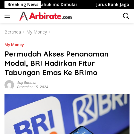
Langsung
h Putih Ke Yahukimo Dimulai
Breaking News
Jurus Bank Jago Genjot 
ke
konten
Beranda
My Money
My Money
Permudah Akses Penanaman
Modal, BRI Hadirkan Fitur
Tabungan Emas Ke BRImo
Adji Rahmat
Desember 15, 2024