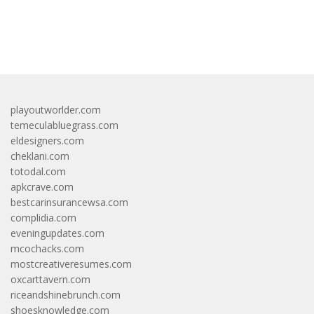
bandar besar starlight princess1000 bagi bonus
playoutworlder.com
temeculabluegrass.com
eldesigners.com
cheklani.com
totodal.com
apkcrave.com
bestcarinsurancewsa.com
complidia.com
eveningupdates.com
mcochacks.com
mostcreativeresumes.com
oxcarttavern.com
riceandshinebrunch.com
shoesknowledge.com