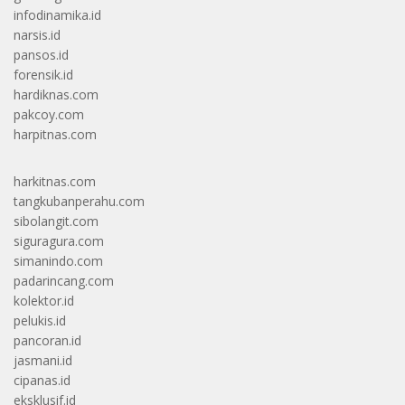
infodinamika.id
narsis.id
pansos.id
forensik.id
hardiknas.com
pakcoy.com
harpitnas.com
harkitnas.com
tangkubanperahu.com
sibolangit.com
siguragura.com
simanindo.com
padarincang.com
kolektor.id
pelukis.id
pancoran.id
jasmani.id
cipanas.id
eksklusif.id