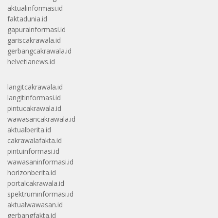
aktualinformasi.id
faktadunia.id
gapurainformasi.id
gariscakrawala.id
gerbangcakrawala.id
helvetianews.id
langitcakrawala.id
langitinformasi.id
pintucakrawala.id
wawasancakrawala.id
aktualberita.id
cakrawalafakta.id
pintuinformasi.id
wawasaninformasi.id
horizonberita.id
portalcakrawala.id
spektruminformasi.id
aktualwawasan.id
gerbangfakta.id