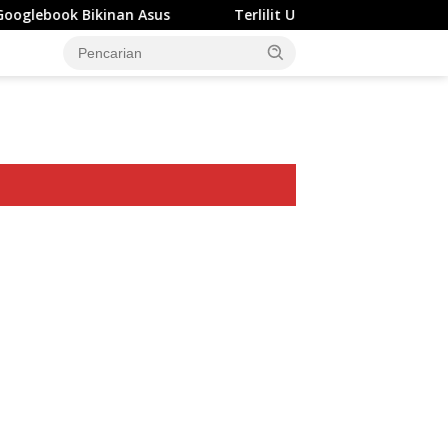
an Asus
Terlilit Utang Rp303 Triliun, Rekening Perusa
ar besar starlight princess1000 bagi bonus