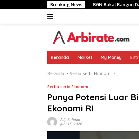
Langsung
 Pemimpin Negara
Breaking News
BGN Bakal Bangun Dapur MBG Di Area
ke
konten
Beranda
Market
My Money
Ent
Beranda
Serba-serbi Ekonomi
Serba-serbi Ekonomi
Punya Potensi Luar Bi
Ekonomi RI
Adji Rahmat
Juni 15, 2026