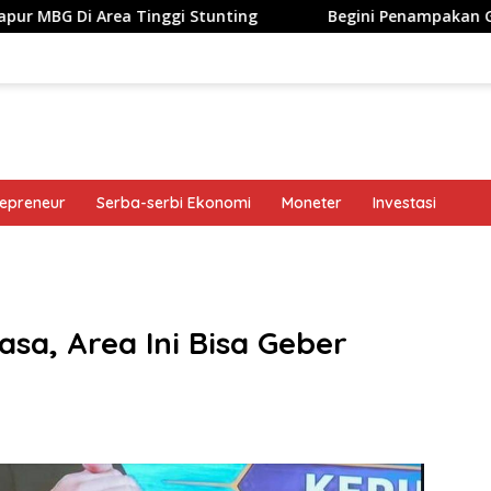
 Tinggi Stunting
Begini Penampakan Googlebook Bikin
repreneur
Serba-serbi Ekonomi
Moneter
Investasi
band
asa, Area Ini Bisa Geber