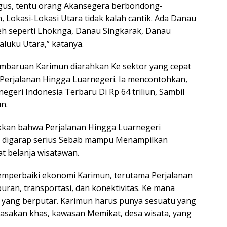
gus, tentu orang Akansegera berbondong-
, Lokasi-Lokasi Utara tidak kalah cantik. Ada Danau
ceh seperti Lhoknga, Danau Singkarak, Danau
luku Utara,” katanya.
mbaruan Karimun diarahkan Ke sektor yang cepat
erjalanan Hingga Luarnegeri. Ia mencontohkan,
egeri Indonesia Terbaru Di Rp 64 triliun, Sambil
un.
kan bahwa Perjalanan Hingga Luarnegeri
lu digarap serius Sebab mampu Menampilkan
t belanja wisatawan.
Memperbaiki ekonomi Karimun, terutama Perjalanan
uran, transportasi, dan konektivitas. Ke mana
g yang berputar. Karimun harus punya sesuatu yang
 Masakan khas, kawasan Memikat, desa wisata, yang