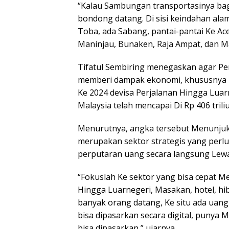
“Kalau Sambungan transportasinya ba
bondong datang. Di sisi keindahan alam
Toba, ada Sabang, pantai-pantai Ke A
Maninjau, Bunaken, Raja Ampat, dan Ma
Tifatul Sembiring menegaskan agar Pe
memberi dampak ekonomi, khususnya P
Ke 2024 devisa Perjalanan Hingga Luarn
Malaysia telah mencapai Di Rp 406 trili
Menurutnya, angka tersebut Menunjuk
merupakan sektor strategis yang per
perputaran uang secara langsung Lewa
“Fokuslah Ke sektor yang bisa cepat 
Hingga Luarnegeri, Masakan, hotel, hib
banyak orang datang, Ke situ ada uan
bisa dipasarkan secara digital, punya
bisa dipasarkan,” ujarnya.