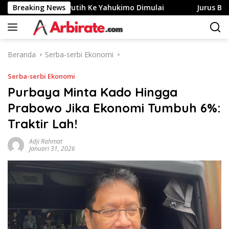
Langsung
si Desa Merah Putih Ke Yahukimo Dimulai
Breaking News
Jurus Bank J
ke
konten
Beranda
Serba-serbi Ekonomi
Serba-serbi Ekonomi
Purbaya Minta Kado Hingga
Prabowo Jika Ekonomi Tumbuh 6%:
Traktir Lah!
Adji Rahmat
Januari 31, 2026