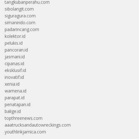
tangkubanperahu.com
sibolangit.com
siguragura.com
simanindo.com
padarincang.com
kolektor.id
pelukis.id
pancoran.id
jasmani.id
cipanas.id
eksklusif.id
inovatif.id
xenia.id
wamena.id
parapat.id
penatapan.id
balige.id
topthreenews.com
aaatrucksandautowreckings.com
youthlinkjamica.com