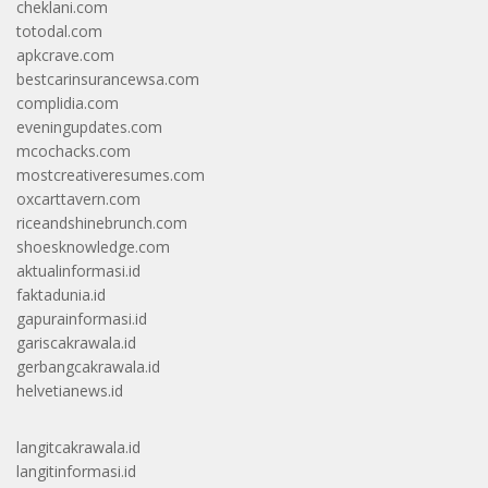
cheklani.com
totodal.com
apkcrave.com
bestcarinsurancewsa.com
complidia.com
eveningupdates.com
mcochacks.com
mostcreativeresumes.com
oxcarttavern.com
riceandshinebrunch.com
shoesknowledge.com
aktualinformasi.id
faktadunia.id
gapurainformasi.id
gariscakrawala.id
gerbangcakrawala.id
helvetianews.id
langitcakrawala.id
langitinformasi.id