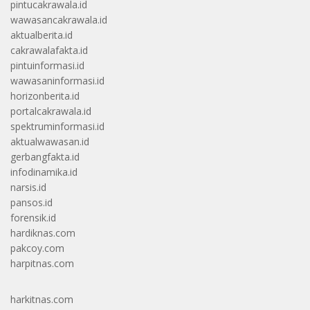
pintucakrawala.id
wawasancakrawala.id
aktualberita.id
cakrawalafakta.id
pintuinformasi.id
wawasaninformasi.id
horizonberita.id
portalcakrawala.id
spektruminformasi.id
aktualwawasan.id
gerbangfakta.id
infodinamika.id
narsis.id
pansos.id
forensik.id
hardiknas.com
pakcoy.com
harpitnas.com
harkitnas.com