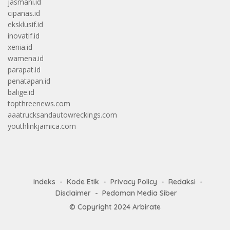
jasmani.id
cipanas.id
eksklusif.id
inovatif.id
xenia.id
wamena.id
parapat.id
penatapan.id
balige.id
topthreenews.com
aaatrucksandautowreckings.com
youthlinkjamica.com
Indeks
Kode Etik
Privacy Policy
Redaksi
Disclaimer
Pedoman Media Siber
© Copyright 2024
Arbirate