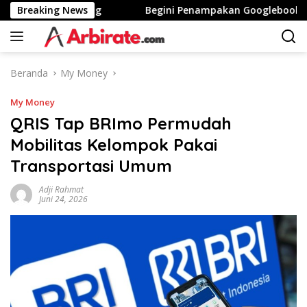
Langsung
nggi Stunting
Breaking News
Begini Penampakan Googlebook Bikinan
ke
konten
Beranda
My Money
My Money
QRIS Tap BRImo Permudah
Mobilitas Kelompok Pakai
Transportasi Umum
Adji Rahmat
Juni 24, 2026