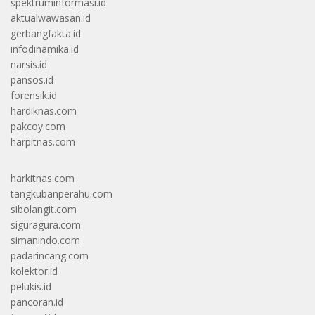
spektruminformasi.id
aktualwawasan.id
gerbangfakta.id
infodinamika.id
narsis.id
pansos.id
forensik.id
hardiknas.com
pakcoy.com
harpitnas.com
harkitnas.com
tangkubanperahu.com
sibolangit.com
siguragura.com
simanindo.com
padarincang.com
kolektor.id
pelukis.id
pancoran.id