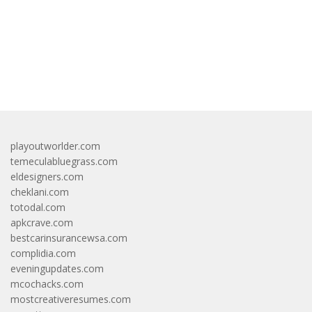
bandar besar starlight princess1000 bagi bonus
playoutworlder.com
temeculabluegrass.com
eldesigners.com
cheklani.com
totodal.com
apkcrave.com
bestcarinsurancewsa.com
complidia.com
eveningupdates.com
mcochacks.com
mostcreativeresumes.com