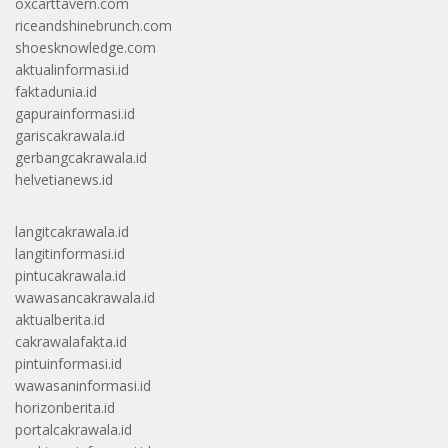
oxcarttavern.com
riceandshinebrunch.com
shoesknowledge.com
aktualinformasi.id
faktadunia.id
gapurainformasi.id
gariscakrawala.id
gerbangcakrawala.id
helvetianews.id
langitcakrawala.id
langitinformasi.id
pintucakrawala.id
wawasancakrawala.id
aktualberita.id
cakrawalafakta.id
pintuinformasi.id
wawasaninformasi.id
horizonberita.id
portalcakrawala.id