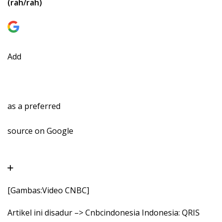
(rah/rah)
Add
as a preferred
source on Google
[Gambas:Video CNBC]
Artikel ini disadur –> Cnbcindonesia Indonesia: QRIS