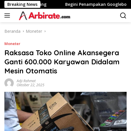
Langsung
Tinggi Stunting
Breaking News
Begini Penampakan Googlebook Bikina
ke
konten
Beranda
Moneter
Moneter
Raksasa Toko Online Akansegera
Ganti 600.000 Karyawan Didalam
Mesin Otomatis
Adji Rahmat
Oktober 22, 2025