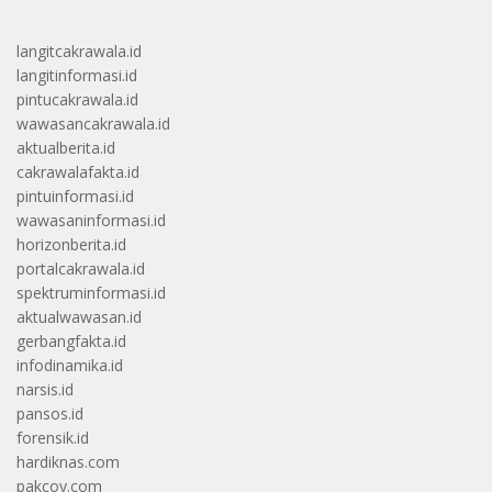
langitcakrawala.id
langitinformasi.id
pintucakrawala.id
wawasancakrawala.id
aktualberita.id
cakrawalafakta.id
pintuinformasi.id
wawasaninformasi.id
horizonberita.id
portalcakrawala.id
spektruminformasi.id
aktualwawasan.id
gerbangfakta.id
infodinamika.id
narsis.id
pansos.id
forensik.id
hardiknas.com
pakcoy.com