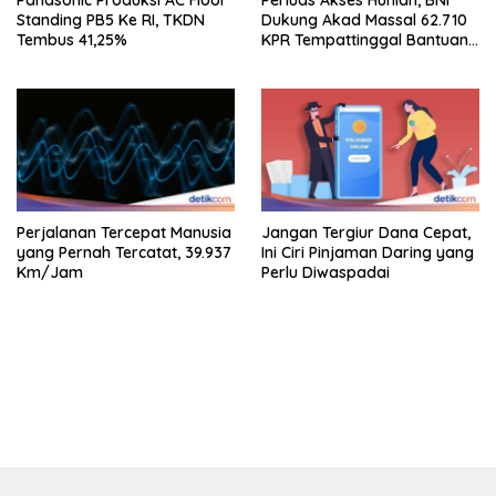
Panasonic Produksi AC Floor
Perluas Akses Hunian, BNI
Standing PB5 Ke RI, TKDN
Dukung Akad Massal 62.710
Tembus 41,25%
KPR Tempattinggal Bantuan
Fluktuasi Harga
Perjalanan Tercepat Manusia
Jangan Tergiur Dana Cepat,
yang Pernah Tercatat, 39.937
Ini Ciri Pinjaman Daring yang
Km/Jam
Perlu Diwaspadai
bandar besar starlight princess1000 bagi bonus