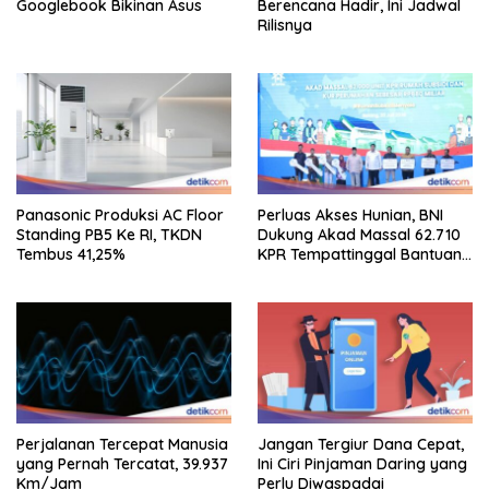
Googlebook Bikinan Asus
Berencana Hadir, Ini Jadwal
Rilisnya
Panasonic Produksi AC Floor
Perluas Akses Hunian, BNI
Standing PB5 Ke RI, TKDN
Dukung Akad Massal 62.710
Tembus 41,25%
KPR Tempattinggal Bantuan
Fluktuasi Harga
Perjalanan Tercepat Manusia
Jangan Tergiur Dana Cepat,
yang Pernah Tercatat, 39.937
Ini Ciri Pinjaman Daring yang
Km/Jam
Perlu Diwaspadai