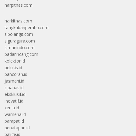
harpitnas.com
harkitnas.com
tangkubanperahu.com
sibolangit.com
siguragura.com
simanindo.com
padarincang.com
kolektor.id
pelukis.id
pancoran.id
jasmani.id
cipanas.id
eksklusif.id
inovatif.id
xenia.id
wamena.id
parapat.id
penatapan.id
balige.id