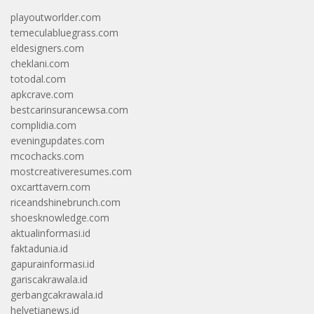
playoutworlder.com
temeculabluegrass.com
eldesigners.com
cheklani.com
totodal.com
apkcrave.com
bestcarinsurancewsa.com
complidia.com
eveningupdates.com
mcochacks.com
mostcreativeresumes.com
oxcarttavern.com
riceandshinebrunch.com
shoesknowledge.com
aktualinformasi.id
faktadunia.id
gapurainformasi.id
gariscakrawala.id
gerbangcakrawala.id
helvetianews.id