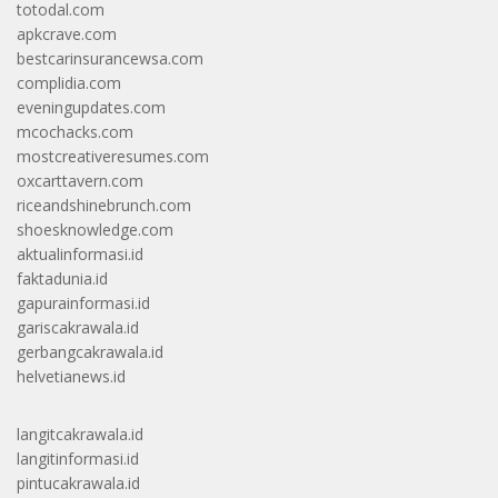
totodal.com
apkcrave.com
bestcarinsurancewsa.com
complidia.com
eveningupdates.com
mcochacks.com
mostcreativeresumes.com
oxcarttavern.com
riceandshinebrunch.com
shoesknowledge.com
aktualinformasi.id
faktadunia.id
gapurainformasi.id
gariscakrawala.id
gerbangcakrawala.id
helvetianews.id
langitcakrawala.id
langitinformasi.id
pintucakrawala.id