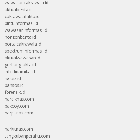
wawasancakrawala.id
aktualberita.id
cakrawalafakta.id
pintuinformasi.id
wawasaninformasi.id
horizonberita.id
portalcakrawala.id
spektruminformasi.id
aktualwawasan.id
gerbangfakta.id
infodinamika.id
narsis.id
pansos.id
forensik.id
hardiknas.com
pakcoy.com
harpitnas.com
harkitnas.com
tangkubanperahu.com