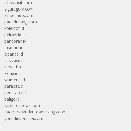
sibolangit.com
siguragura.com
simanindo.com
padarincang.com
kolektor.id
pelukis.id
pancoran.id
jasmani.id
cipanas.id
eksklusif.id
inovatif.id
xenia.id
wamena.id
parapat.id
penatapan.id
balige.id
topthreenews.com
aaatrucksandautowreckings.com
youthlinkjamica.com