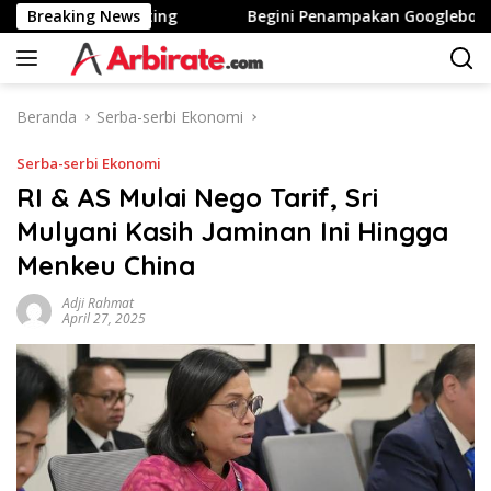
Langsung
Tinggi Stunting
Breaking News
Begini Penampakan Googlebook Bikin
ke
konten
Beranda
Serba-serbi Ekonomi
Serba-serbi Ekonomi
RI & AS Mulai Nego Tarif, Sri
Mulyani Kasih Jaminan Ini Hingga
Menkeu China
Adji Rahmat
April 27, 2025