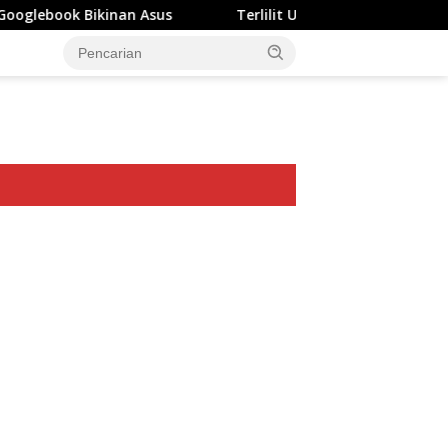
nan Asus
Terlilit Utang Rp303 Triliun, Rekening Perusa
ar besar starlight princess1000 bagi bonus