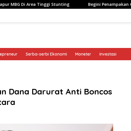
 Tinggi Stunting
Begini Penampakan Googlebook Biki
repreneur
Serba-serbi Ekonomi
Moneter
Investasi
band
an Dana Darurat Anti Boncos
tara