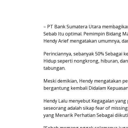
– PT Bank Sumatera Utara membagikan 
Sebab Itu optimal. Pemimpin Bidang M
Hendy Arief mengatakan umumnya, dan
Perinciannya, sebanyak 50% Sebagai k
Hidup seperti nongkrong, hiburan, dan 
tabungan.
Meski demikian, Hendy mengatakan per
bergantung kembali Didalam Kepuasa
Hendy Lalu menyebut Kegagalan yang p
seseorang adalah sikap fear of missin
yang Menarik Perhatian Sebagai diikuti
“Sebab memang nggak selamanya juga si