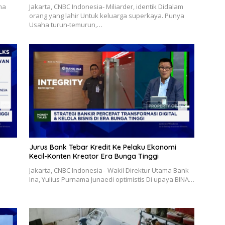
ma
Jakarta, CNBC Indonesia- Miliarder, identik Didalam
orang yang lahir Untuk keluarga superkaya. Punya
Usaha turun-temurun,…
Jurus Bank Tebar Kredit Ke Pelaku Ekonomi
Kecil-Konten Kreator Era Bunga Tinggi
Jakarta, CNBC Indonesia– Wakil Direktur Utama Bank
Ina, Yulius Purnama Junaedi optimistis Di upaya BINA…