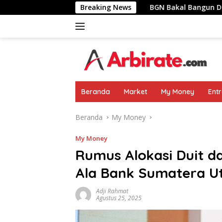
Langsung
 Pemimpin Negara
Breaking News
BGN Bakal Bangun Dapur MBG Di Area
ke
konten
Beranda
Market
My Money
Ent
Beranda
My Money
My Money
Rumus Alokasi Duit d
Ala Bank Sumatera U
Adji Rahmat
Agustus 25, 2025