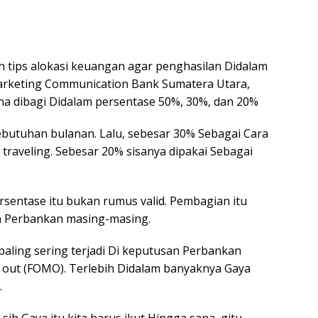
tips alokasi keuangan agar penghasilan Didalam
arketing Communication Bank Sumatera Utara,
a dibagi Didalam persentase 50%, 30%, dan 20%
ebutuhan bulanan. Lalu, sebesar 30% Sebagai Cara
traveling. Sebesar 20% sisanya dipakai Sebagai
sentase itu bukan rumus valid. Pembagian itu
n Perbankan masing-masing.
aling sering terjadi Di keputusan Perbankan
g out (FOMO). Terlebih Didalam banyaknya Gaya
.
h Gaya itu kita harus ikut Hingga sana, gitu.