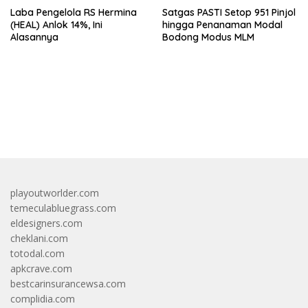
Laba Pengelola RS Hermina
Satgas PASTI Setop 951 Pinjol
(HEAL) Anlok 14%, Ini
hingga Penanaman Modal
Alasannya
Bodong Modus MLM
bandar besar starlight princess1000 bagi bonus
playoutworlder.com
temeculabluegrass.com
eldesigners.com
cheklani.com
totodal.com
apkcrave.com
bestcarinsurancewsa.com
complidia.com