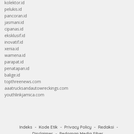
kolektor.id
pelukis.id
pancoran.id
jasmani.id
cipanas.id
eksklusif.id
inovatif.id
xenia.id
wamena.id
parapat.id
penatapan.id
balige.id
topthreenews.com
aaatrucksandautowreckings.com
youthlinkjamica.com
Indeks
Kode Etik
Privacy Policy
Redaksi
Disclaimer
Pedoman Media Siber