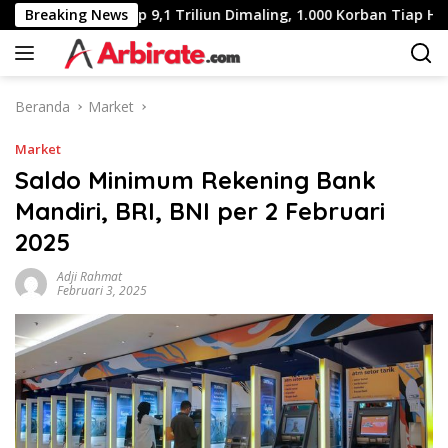
Langsung
 Warga RI Rp 9,1 Triliun Dimaling, 1.000 Korban Tiap Hari
Breaking News
ke
konten
Beranda
Market
Market
Saldo Minimum Rekening Bank
Mandiri, BRI, BNI per 2 Februari
2025
Adji Rahmat
Februari 3, 2025