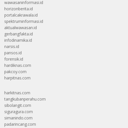
wawasaninformasi.id
horizonberita.id
portalcakrawala.id
spektruminformasi.id
aktualwawasan.id
gerbangfakta.id
infodinamika.id
narsis.id
pansos.id
forensik.id
hardiknas.com
pakcoy.com
harpitnas.com
harkitnas.com
tangkubanperahu.com
sibolangit.com
siguragura.com
simanindo.com
padarincang.com