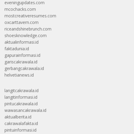
eveningupdates.com
mcochacks.com
mostcreativeresumes.com
oxcarttavern.com
riceandshinebrunch.com
shoesknowledge.com
aktualinformasi.id
faktadunia.id
gapurainformasi.id
gariscakrawala.id
gerbangcakrawala.id
helvetianews.id
langitcakrawala.id
langitinformasi.id
pintucakrawala.id
wawasancakrawala.id
aktualberita.id
cakrawalafakta.id
pintuinformasi.id