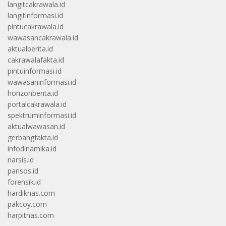
langitcakrawala.id
langitinformasi.id
pintucakrawala.id
wawasancakrawala.id
aktualberita.id
cakrawalafakta.id
pintuinformasi.id
wawasaninformasi.id
horizonberita.id
portalcakrawala.id
spektruminformasi.id
aktualwawasan.id
gerbangfakta.id
infodinamika.id
narsis.id
pansos.id
forensik.id
hardiknas.com
pakcoy.com
harpitnas.com