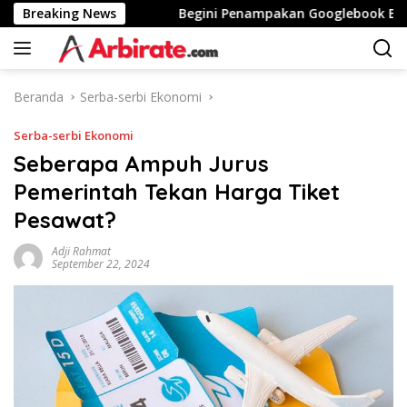
Langsung
i Stunting
Breaking News
Begini Penampakan Googlebook Bikinan Asu
ke
konten
Beranda
Serba-serbi Ekonomi
Serba-serbi Ekonomi
Seberapa Ampuh Jurus
Pemerintah Tekan Harga Tiket
Pesawat?
Adji Rahmat
September 22, 2024