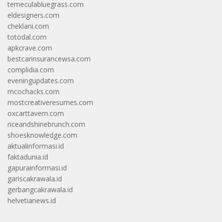
temeculabluegrass.com
eldesigners.com
cheklani.com
totodal.com
apkcrave.com
bestcarinsurancewsa.com
complidia.com
eveningupdates.com
mcochacks.com
mostcreativeresumes.com
oxcarttavern.com
riceandshinebrunch.com
shoesknowledge.com
aktualinformasi.id
faktadunia.id
gapurainformasi.id
gariscakrawala.id
gerbangcakrawala.id
helvetianews.id