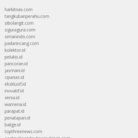
harkitnas.com
tangkubanperahu.com
sibolangit.com
siguragura.com
simanindo.com
padarincang.com
kolektor.id
pelukis.id
pancoran.id
jasmani.id
cipanas.id
eksklusif.id
inovatif.id
xenia.id
wamena.id
parapat.id
penatapan.id
balige.id
topthreenews.com