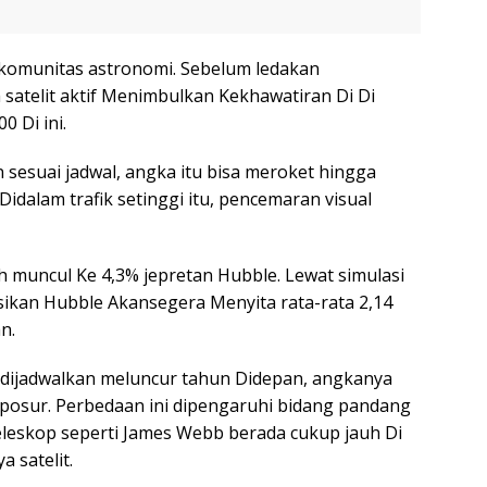
komunitas astronomi. Sebelum ledakan
h satelit aktif Menimbulkan Kekhawatiran Di Di
0 Di ini.
 sesuai jadwal, angka itu bisa meroket hingga
 Didalam trafik setinggi itu, pencemaran visual
dah muncul Ke 4,3% jepretan Hubble. Lewat simulasi
ikan Hubble Akansegera Menyita rata-rata 2,14
n.
g dijadwalkan meluncur tahun Didepan, angkanya
eksposur. Perbedaan ini dipengaruhi bidang pandang
teleskop seperti James Webb berada cukup jauh Di
a satelit.