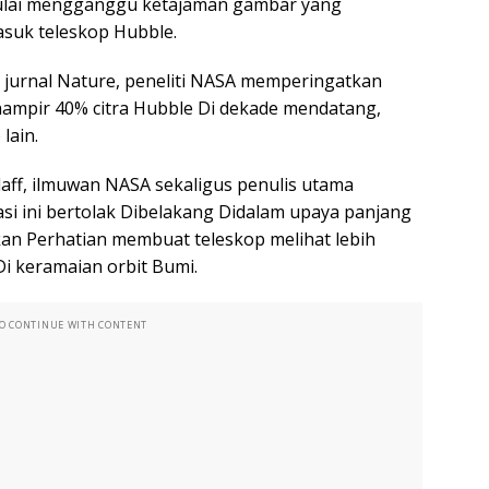
 mulai mengganggu ketajaman gambar yang
asuk teleskop Hubble.
e jurnal Nature, peneliti NASA memperingatkan
hampir 40% citra Hubble Di dekade mendatang,
lain.
laff, ilmuwan NASA sekaligus penulis utama
asi ini bertolak Dibelakang Didalam upaya panjang
an Perhatian membuat teleskop melihat lebih
Di keramaian orbit Bumi.
TO CONTINUE WITH CONTENT