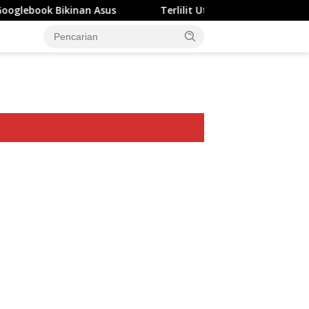
an Asus
Terlilit Utang Rp303 Triliun, Rekening Perusa
ar besar starlight princess1000 bagi bonus