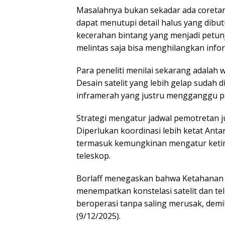
Masalahnya bukan sekadar ada coretan g
dapat menutupi detail halus yang dibu
kecerahan bintang yang menjadi petunj
melintas saja bisa menghilangkan infor
Para peneliti menilai sekarang adalah w
Desain satelit yang lebih gelap sudah
inframerah yang justru mengganggu p
Strategi mengatur jadwal pemotretan ju
Diperlukan koordinasi lebih ketat Anta
termasuk kemungkinan mengatur ketin
teleskop.
Borlaff menegaskan bahwa Ketahanan
menempatkan konstelasi satelit dan t
beroperasi tanpa saling merusak, demik
(9/12/2025).