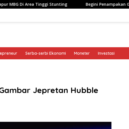
 Tinggi Stunting
Begini Penampakan Googlebook Bikin
repreneur
Serba-serbi Ekonomi
Moneter
Investasi
band
n Gambar Jepretan Hubble