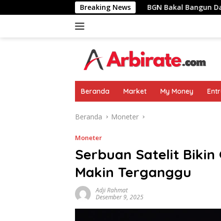
Langsung
 Pemimpin Negara
Breaking News
BGN Bakal Bangun Dapur MBG Di Area
ke
konten
Beranda
Market
My Money
Ent
Beranda
Moneter
Moneter
Serbuan Satelit Biki
Makin Terganggu
Adji Rahmat
Desember 9, 2025