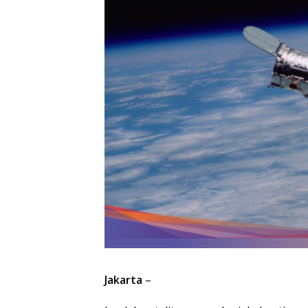
Jakarta
–