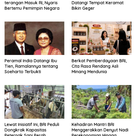
terangan Masuk RI, Nyaris
Datangi Tempat Keramat
Bertemu Pemimpin Negara
Bikin Geger
Peramal India Datangi Ibu
Berkat Pemberdayaan BRI,
Tien, Ramalannya tentang
Cita Rasa Rendang Asli
Soeharto Terbukti
Minang Mendunia
Lewat Inisiatif Ini, BRI Peduli
Kehadiran Mantri BRI
Dongkrak Kapasitas
Menggerakkan Denyut Nadi
Peternak Sapi Perah
Perekonomian Hingga