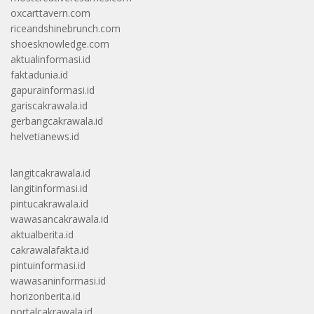
oxcarttavern.com
riceandshinebrunch.com
shoesknowledge.com
aktualinformasi.id
faktadunia.id
gapurainformasi.id
gariscakrawala.id
gerbangcakrawala.id
helvetianews.id
langitcakrawala.id
langitinformasi.id
pintucakrawala.id
wawasancakrawala.id
aktualberita.id
cakrawalafakta.id
pintuinformasi.id
wawasaninformasi.id
horizonberita.id
portalcakrawala.id