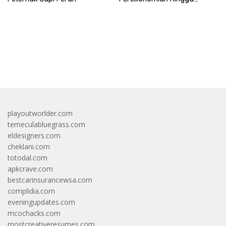
Talaud
bandar besar starlight princess1000 bagi bonus
playoutworlder.com
temeculabluegrass.com
eldesigners.com
cheklani.com
totodal.com
apkcrave.com
bestcarinsurancewsa.com
complidia.com
eveningupdates.com
mcochacks.com
mostcreativeresumes.com