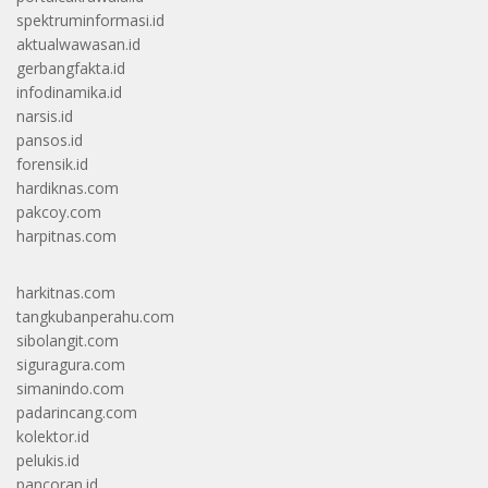
spektruminformasi.id
aktualwawasan.id
gerbangfakta.id
infodinamika.id
narsis.id
pansos.id
forensik.id
hardiknas.com
pakcoy.com
harpitnas.com
harkitnas.com
tangkubanperahu.com
sibolangit.com
siguragura.com
simanindo.com
padarincang.com
kolektor.id
pelukis.id
pancoran.id