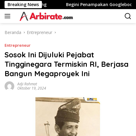
Langsung
inggi Stunting
Breaking News
Begini Penampakan Googlebook Bikina
ke
konten
Beranda
Entrepreneur
Entrepreneur
Sosok Ini Dijuluki Pejabat
Tingginegara Termiskin RI, Berjasa
Bangun Megaproyek Ini
Adji Rahmat
Oktober 19, 2024