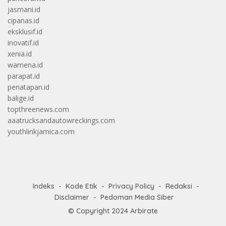
jasmani.id
cipanas.id
eksklusif.id
inovatif.id
xenia.id
wamena.id
parapat.id
penatapan.id
balige.id
topthreenews.com
aaatrucksandautowreckings.com
youthlinkjamica.com
Indeks
Kode Etik
Privacy Policy
Redaksi
Disclaimer
Pedoman Media Siber
© Copyright 2024
Arbirate