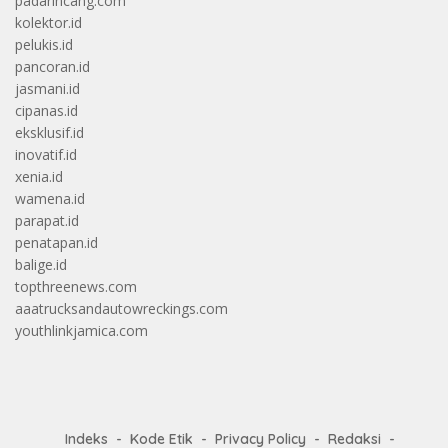
padarincang.com
kolektor.id
pelukis.id
pancoran.id
jasmani.id
cipanas.id
eksklusif.id
inovatif.id
xenia.id
wamena.id
parapat.id
penatapan.id
balige.id
topthreenews.com
aaatrucksandautowreckings.com
youthlinkjamica.com
Indeks
Kode Etik
Privacy Policy
Redaksi