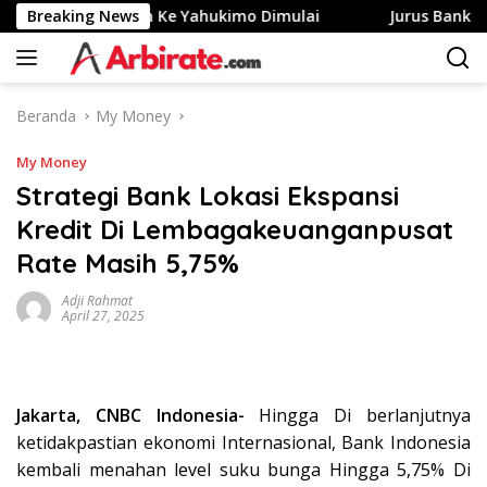
Langsung
esa Merah Putih Ke Yahukimo Dimulai
Breaking News
Jurus Bank Jago 
ke
konten
Beranda
My Money
My Money
Strategi Bank Lokasi Ekspansi
Kredit Di Lembagakeuanganpusat
Rate Masih 5,75%
Adji Rahmat
April 27, 2025
Jakarta, CNBC Indonesia-
Hingga Di berlanjutnya
ketidakpastian ekonomi Internasional, Bank Indonesia
kembali menahan level suku bunga Hingga 5,75% Di