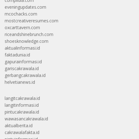
complidia.com
eveningupdates.com
mcochacks.com
mostcreativeresumes.com
oxcarttavern.com
riceandshinebrunch.com
shoesknowledge.com
aktualinformasi.id
faktadunia.id
gapurainformasi.id
gariscakrawala.id
gerbangcakrawala.id
helvetianews.id
langitcakrawala.id
langitinformasi.id
pintucakrawala.id
wawasancakrawala.id
aktualberita.id
cakrawalafakta.id