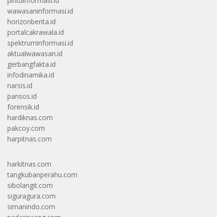
pintuinformasi.id
wawasaninformasi.id
horizonberita.id
portalcakrawala.id
spektruminformasi.id
aktualwawasan.id
gerbangfakta.id
infodinamika.id
narsis.id
pansos.id
forensik.id
hardiknas.com
pakcoy.com
harpitnas.com
harkitnas.com
tangkubanperahu.com
sibolangit.com
siguragura.com
simanindo.com