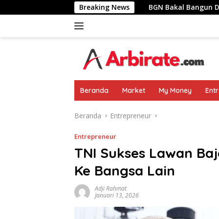
Langsung
u Pemimpin Negara
Breaking News
BGN Bakal Bangun Dapur MBG Di Are
ke
konten
Beranda
Market
My Money
Ent
Beranda
Entrepreneur
Entrepreneur
TNI Sukses Lawan Baja
Ke Bangsa Lain
Adji Rahmat
Januari 13, 2026