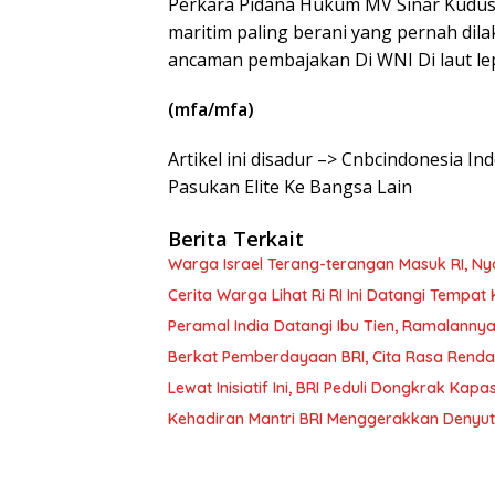
Perkara Pidana Hukum MV Sinar Kudus h
maritim paling berani yang pernah dil
ancaman pembajakan Di WNI Di laut lep
(mfa/mfa)
Artikel ini disadur –> Cnbcindonesia In
Pasukan Elite Ke Bangsa Lain
Berita Terkait
Warga Israel Terang-terangan Masuk RI, N
Cerita Warga Lihat Ri RI Ini Datangi Tempat
Peramal India Datangi Ibu Tien, Ramalannya
Berkat Pemberdayaan BRI, Cita Rasa Renda
Lewat Inisiatif Ini, BRI Peduli Dongkrak Kap
Kehadiran Mantri BRI Menggerakkan Denyu