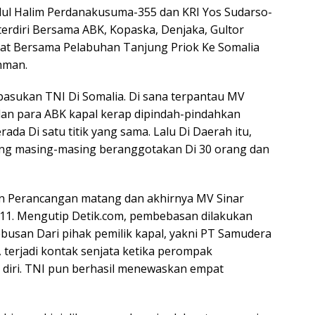
dul Halim Perdanakusuma-355 dan KRI Yos Sudarso-
erdiri Bersama ABK, Kopaska, Denjaka, Gultor
kat Bersama Pelabuhan Tanjung Priok Ke Somalia
chman.
 pasukan TNI Di Somalia. Di sana terpantau MV
 dan para ABK kapal kerap dipindah-pindahkan
ada Di satu titik yang sama. Lalu Di Daerah itu,
ng masing-masing beranggotakan Di 30 orang dan
an Perancangan matang dan akhirnya MV Sinar
011. Mengutip Detik.com, pembebasan dilakukan
usan Dari pihak pemilik kapal, yakni PT Samudera
i, terjadi kontak senjata ketika perompak
diri. TNI pun berhasil menewaskan empat