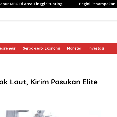
a Tinggi Stunting
Begini Penampakan Googlebook Biki
repreneur
Serba-serbi Ekonomi
Moneter
Investasi
band
k Laut, Kirim Pasukan Elite