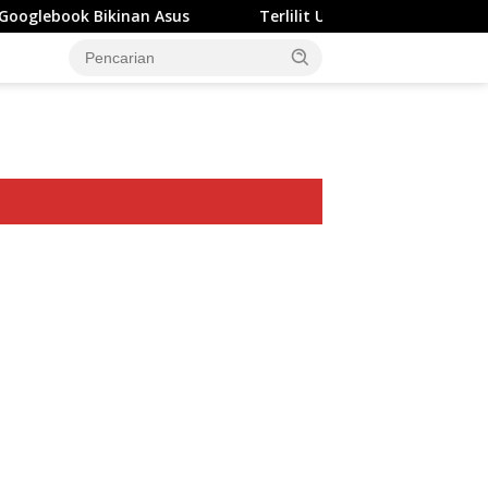
nan Asus
Terlilit Utang Rp303 Triliun, Rekening Perus
ar besar starlight princess1000 bagi bonus