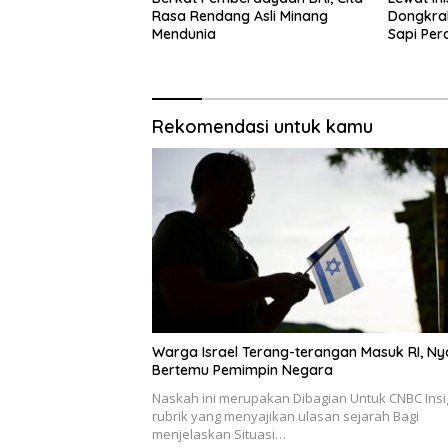
Rasa Rendang Asli Minang
Dongkrak
Mendunia
Sapi Per
Rekomendasi untuk kamu
Warga Israel Terang-terangan Masuk RI, Ny
Bertemu Pemimpin Negara
Naskah ini merupakan Dibagian Untuk CNBC Insi
rubrik yang menyajikan ulasan sejarah Bagi
menjelaskan Situasi…