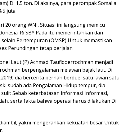
am) Di 1,5 ton. Di aksinya, para perompak Somalia
5 juta.
ari 20 orang WNI. Situasi ini langsung memicu
donesia. Ri SBY Pada itu memerintahkan dan
r selain Pertempuran (OMSP) Untuk memastikan
es Perundingan tetap berjalan.
onel Laut (P) Achmad Taufiqoerrochman menjadi
rrochman berpengalaman melawan bajak laut. Di
(2019) dia bercerita pernah berduel satu lawan satu
eski sudah ada Pengalaman Hidup tempur, dia
ulit Sebab keterbatasan informasi Informasi,
ah, serta fakta bahwa operasi harus dilakukan Di
 diambil, yakni mengerahkan kekuatan besar Untuk
r.