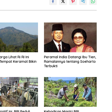
rga Lihat Ri RI Ini
Peramal India Datangi Ibu Tien,
Tempat Keramat Bikin
Ramalannya tentang Soeharto
Terbukti
iatif Ini, BRI Peduli
Kehadiran Mantri BRI