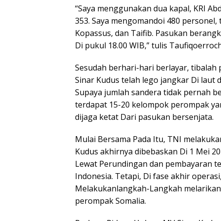
“Saya menggunakan dua kapal, KRI Ab
353. Saya mengomandoi 480 personel, t
Kopassus, dan Taifib. Pasukan berang
Di pukul 18.00 WIB,” tulis Taufiqoerro
Sesudah berhari-hari berlayar, tibalah
Sinar Kudus telah lego jangkar Di laut
Supaya jumlah sandera tidak pernah ber
terdapat 15-20 kelompok perompak ya
dijaga ketat Dari pasukan bersenjata.
Mulai Bersama Pada Itu, TNI melakuk
Kudus akhirnya dibebaskan Di 1 Mei 2
Lewat Perundingan dan pembayaran teb
Indonesia. Tetapi, Di fase akhir operas
Melakukanlangkah-Langkah melarikan 
perompak Somalia.