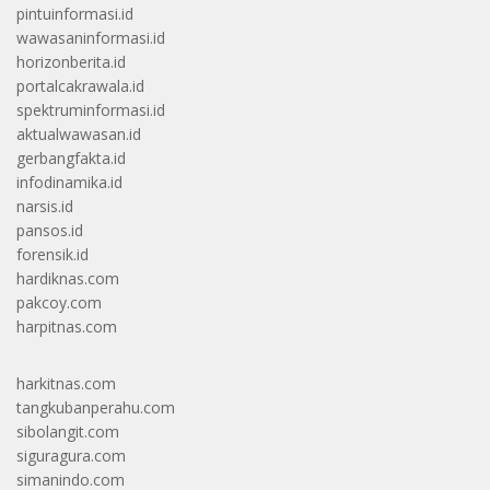
pintuinformasi.id
wawasaninformasi.id
horizonberita.id
portalcakrawala.id
spektruminformasi.id
aktualwawasan.id
gerbangfakta.id
infodinamika.id
narsis.id
pansos.id
forensik.id
hardiknas.com
pakcoy.com
harpitnas.com
harkitnas.com
tangkubanperahu.com
sibolangit.com
siguragura.com
simanindo.com