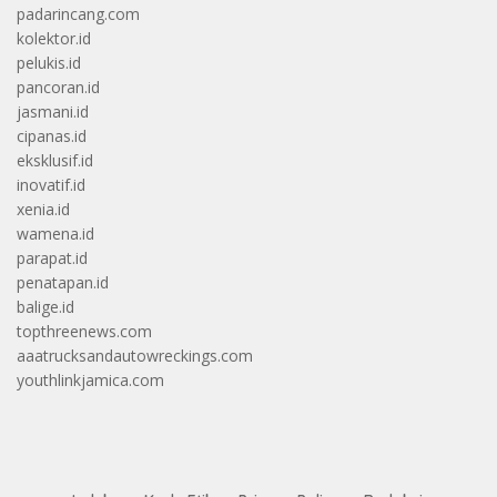
padarincang.com
kolektor.id
pelukis.id
pancoran.id
jasmani.id
cipanas.id
eksklusif.id
inovatif.id
xenia.id
wamena.id
parapat.id
penatapan.id
balige.id
topthreenews.com
aaatrucksandautowreckings.com
youthlinkjamica.com