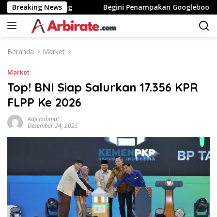
Langsung
nggi Stunting
Breaking News
Begini Penampakan Googlebook Bikinan
ke
konten
Beranda
Market
Market
Top! BNI Siap Salurkan 17.356 KPR
FLPP Ke 2026
Adji Rahmat
Desember 24, 2025