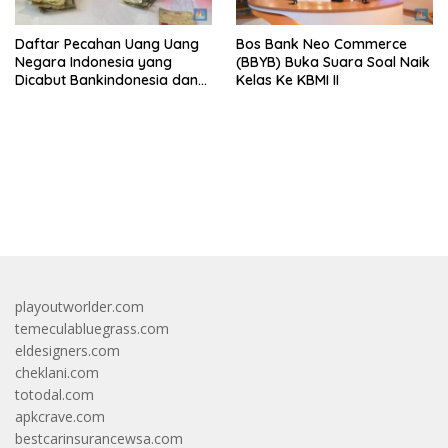
Daftar Pecahan Uang Uang
Bos Bank Neo Commerce
Negara Indonesia yang
(BBYB) Buka Suara Soal Naik
Dicabut Bankindonesia dan
Kelas Ke KBMI II
Tata Cara Penukarannya
bandar besar starlight princess1000 bagi bonus
playoutworlder.com
temeculabluegrass.com
eldesigners.com
cheklani.com
totodal.com
apkcrave.com
bestcarinsurancewsa.com