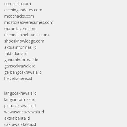
complidia.com
eveningupdates.com
mcochacks.com
mostcreativeresumes.com
oxcarttavern.com
riceandshinebrunch.com
shoesknowledge.com
aktualinformasi.id
faktadunia.id
gapurainformasi.id
gariscakrawala.id
gerbangcakrawala.id
helvetianews.id
langitcakrawala.id
langitinformasi.id
pintucakrawala.id
wawasancakrawala.id
aktualberita.id
cakrawalafakta.id