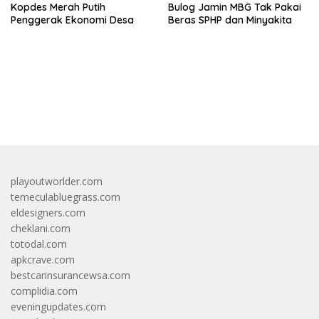
Kopdes Merah Putih
Bulog Jamin MBG Tak Pakai
Penggerak Ekonomi Desa
Beras SPHP dan Minyakita
bandar besar starlight princess1000 bagi bonus
playoutworlder.com
temeculabluegrass.com
eldesigners.com
cheklani.com
totodal.com
apkcrave.com
bestcarinsurancewsa.com
complidia.com
eveningupdates.com