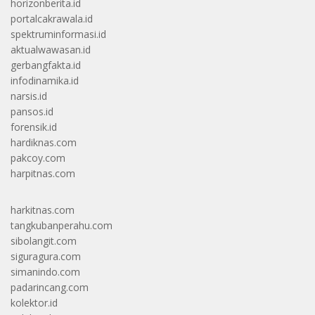
horizonberita.id
portalcakrawala.id
spektruminformasi.id
aktualwawasan.id
gerbangfakta.id
infodinamika.id
narsis.id
pansos.id
forensik.id
hardiknas.com
pakcoy.com
harpitnas.com
harkitnas.com
tangkubanperahu.com
sibolangit.com
siguragura.com
simanindo.com
padarincang.com
kolektor.id