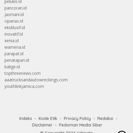
pelukis.id
pancoran.id
jasmani.id
cipanas.id
eksklusif.id
inovatif.id
xenia.id
wamena.id
parapat.id
penatapan.id
balige.id
topthreenews.com
aaatrucksandautowreckings.com
youthlinkjamica.com
Indeks
Kode Etik
Privacy Policy
Redaksi
Disclaimer
Pedoman Media Siber
© Copyright 2024
Arbirate