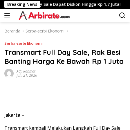
Langsung
nsmart Full Day Sale Dapat Diskon Hingga Rp 1,7 Juta!
Breaking News
T
ke
konten
Beranda
Serba-serbi Ekonomi
Serba-serbi Ekonomi
Transmart Full Day Sale, Rak Besi
Banting Harga Ke Bawah Rp 1 Juta
Adji Rahmat
Juni 21, 2026
Jakarta
–
Transmart kembali Melakukan Langkah Full Day Sale