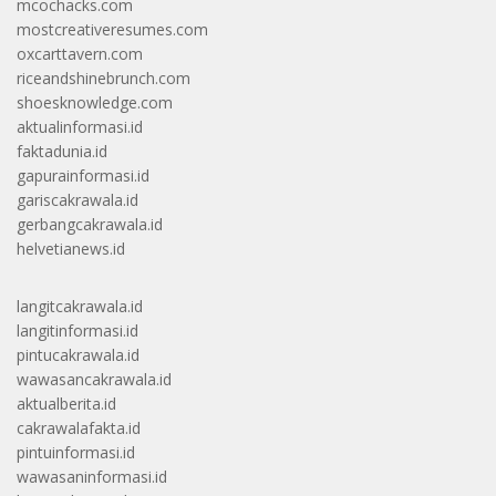
mcochacks.com
mostcreativeresumes.com
oxcarttavern.com
riceandshinebrunch.com
shoesknowledge.com
aktualinformasi.id
faktadunia.id
gapurainformasi.id
gariscakrawala.id
gerbangcakrawala.id
helvetianews.id
langitcakrawala.id
langitinformasi.id
pintucakrawala.id
wawasancakrawala.id
aktualberita.id
cakrawalafakta.id
pintuinformasi.id
wawasaninformasi.id