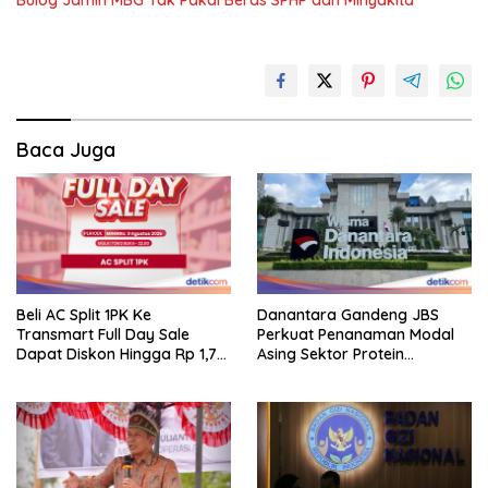
Bulog Jamin MBG Tak Pakai Beras SPHP dan Minyakita
Baca Juga
Beli AC Split 1PK Ke
Danantara Gandeng JBS
Transmart Full Day Sale
Perkuat Penanaman Modal
Dapat Diskon Hingga Rp 1,7
Asing Sektor Protein
Juta!
Indonesia